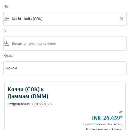
Из
flight_takeoff
close
В
flight_land
Класс
keyboard_arrow_down
Эконом
Класс option Эконом Selected
Коччи (COK)
к
Даммам (DMM)
Отправление: 25/09/2026
от
INR 24,459
*
Просмотренные: 6 ч. назад
В одну сторону
/
Эконом