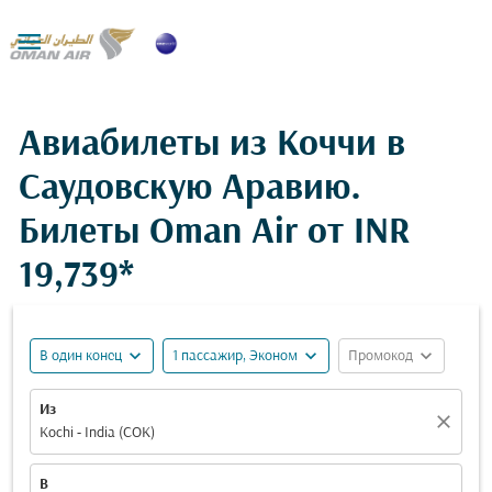

Авиабилеты из Коччи в
Саудовскую Аравию.
Билеты Oman Air от
INR
19,739*
expand_more
expand_more
expand_more
В один конец
1 пассажир, Эконом
Промокод
Из
close
Kochi - India (COK)
В