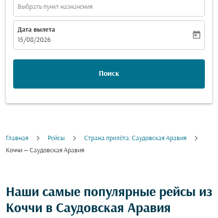
Выбрать пункт назначения
Дата вылета
today
fc-booking-departure-date-aria-label
15/08/2026
Поиск
Главная
Рейсы
Cтрана прилёта: Саудовская Аравия
Коччи — Саудовская Аравия
Наши самые популярные рейсы из
Коччи в Саудовская Аравия