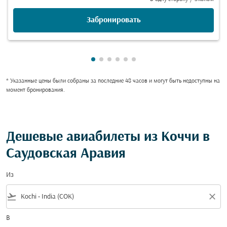
Забронировать
Показаны cmp-pagination-showing
Показаны cmp-pagination-showi
Показаны cmp-pagination-sho
Показаны cmp-pagination-s
Показаны cmp-pagination
Показаны cmp-paginati
* Указанные цены были собраны за последние 48 часов и могут быть недоступны на
момент бронирования.
Дешевые авиабилеты из Коччи в
Саудовская Аравия
Из
flight_takeoff
close
В