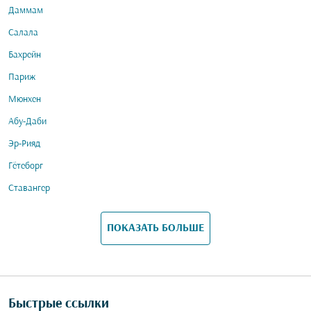
Даммам
Салала
Бахрейн
Париж
Мюнхен
Абу-Даби
Эр-Рияд
Гётеборг
Ставангер
ПОКАЗАТЬ БОЛЬШЕ
Быстрые ссылки