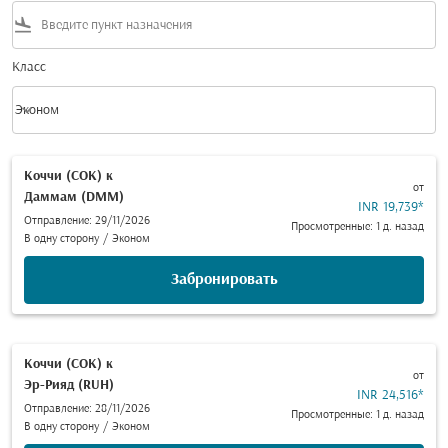
flight_land
Класс
keyboard_arrow_down
Эконом
Класс option Эконом Selected
Коччи (COK)
к
от
Даммам (DMM)
INR 19,739
*
Отправление: 29/11/2026
Просмотренные: 1 д. назад
В одну сторону
/
Эконом
Забронировать
Коччи (COK)
к
от
Эр-Рияд (RUH)
INR 24,516
*
Отправление: 28/11/2026
Просмотренные: 1 д. назад
В одну сторону
/
Эконом