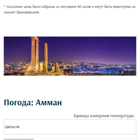
* Указанные цены были собраны за последние 48 часов и могут быть недоступны на
момент бронирования.
Погода: Амман
Единица измерения температуры
:
Weather unit option Цельсия Selected
keyboard_arrow_down
Цельсия