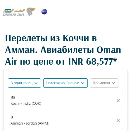

Перелеты из Коччи в
Амман. Авиабилеты Oman
Air по цене от
INR 68,577*
expand_more
expand_more
expand_more
В один конец
1 пассажир, Эконом
Промокод
Из
close
Kochi - India (COK)
В
close
Amman - Jordan (AMM)