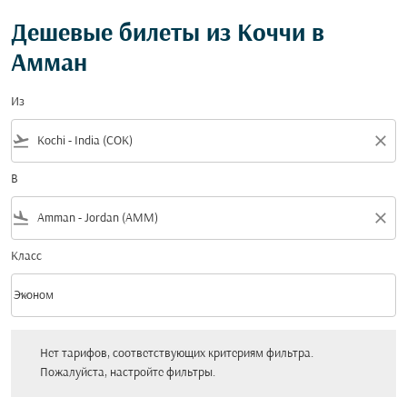
Дешевые билеты из Коччи в
Амман
Из
flight_takeoff
close
В
flight_land
close
Класс
keyboard_arrow_down
Эконом
Класс option Эконом Selected
Нет тарифов, соответствующих критериям фильтра. Пожалуйста, настройт
Нет тарифов, соответствующих критериям фильтра.
Пожалуйста, настройте фильтры.