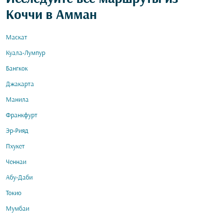
Коччи в Амман
Маскат
Куала-Лумпур
Бангкок
Джакарта
Манила
Франкфурт
Эр-Рияд
Пхукет
Ченнаи
Абу-Даби
Токио
Мумбаи