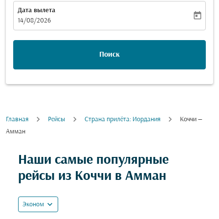
Дата вылета
today
fc-booking-departure-date-aria-label
14/08/2026
Поиск
Главная
Рейсы
Cтрана прилёта: Иордания
Коччи —
Амман
Наши самые популярные
рейсы из Коччи в Амман
expand_more
Эконом