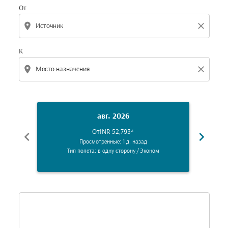
От
location_on
close
К
location_on
close
авг. 2026
От
INR 52,793
*
chevron_left
chevron_right
Просмотренные: 1 д. назад
Тип полета: в одну сторону
/
Эконом
Displaying fares for август-2026