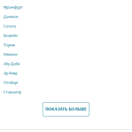
Франкфурт
Даммам
Салала
Бахрейн
Париж
Мюнхен
Абу-Даби
Эр-Рияд
Гётеборг
Ставангер
ПОКАЗАТЬ БОЛЬШЕ