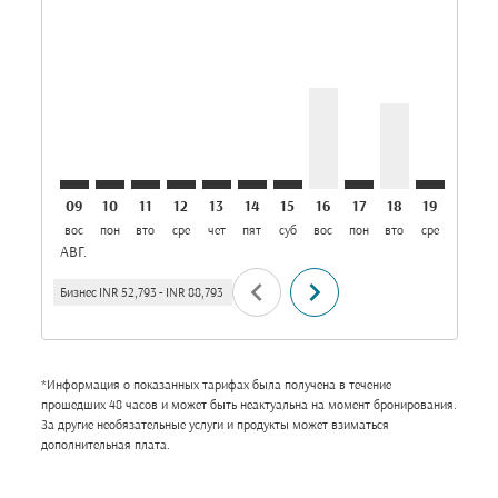
COK–AUH: cmp-view-offers-disclaimer. Найти пред
COK–AUH: cmp-view-offers-disclaimer. Найти 
COK–AUH: cmp-view-offers-disclaimer. На
COK–AUH: cmp-view-offers-disclaimer
COK–AUH: cmp-view-offers-discla
COK–AUH: cmp-view-offers-dis
COK–AUH: cmp-view-offers
COK–AUH, 16/08/2026:
COK–AUH: cmp-vie
COK–AUH, 18/0
COK–AUH: 
COK–A
C
09
10
11
12
13
14
15
16
17
18
19
20
вос
пон
вто
сре
чет
пят
суб
вос
пон
вто
сре
чет
п
АВГ.
chevron_left
chevron_right
Бизнес
INR 52,793
-
INR 88,793
*Информация о показанных тарифах была получена в течение
прошедших 48 часов и может быть неактуальна на момент бронирования.
За другие необязательные услуги и продукты может взиматься
дополнительная плата.