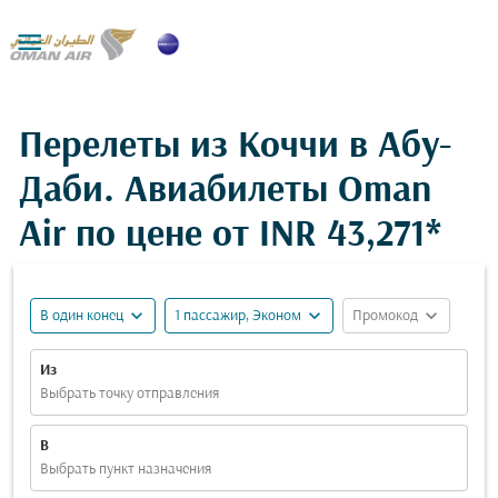

Перелеты из Коччи в Абу-
Даби. Авиабилеты Oman
Air по цене от
INR 43,271*
expand_more
expand_more
expand_more
В один конец
1 пассажир, Эконом
Промокод
Из
Выбрать точку отправления
В
Выбрать пункт назначения