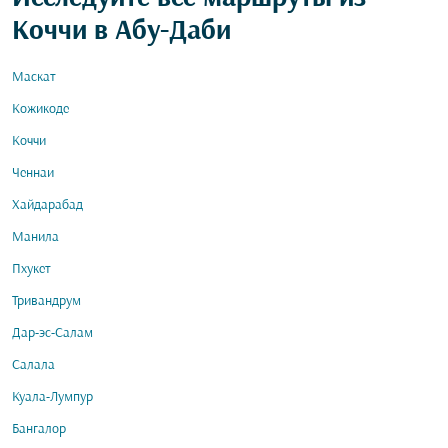
Коччи в Абу-Даби
Маскат
Кожикоде
Коччи
Ченнаи
Хайдарабад
Манила
Пхукет
Тривандрум
Дар-эс-Салам
Салала
Куала-Лумпур
Бангалор