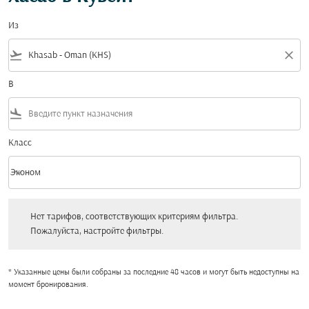
Из
flight_takeoff
close
В
flight_land
Класс
keyboard_arrow_down
Эконом
Класс option Эконом Selected
Нет тарифов, соответствующих критериям фильтра. Пожалуйста, настройт
Нет тарифов, соответствующих критериям фильтра.
Пожалуйста, настройте фильтры.
* Указанные цены были собраны за последние 48 часов и могут быть недоступны на
момент бронирования.