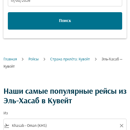
fc-booking-departure-date-aria-label
15/08/2026
Поиск
Главная
Рейсы
Cтрана прилёта: Кувейт
Эль-Хасаб —
Кувейт
Наши самые популярные рейсы из
Эль-Хасаб в Кувейт
Из
flight_takeoff
close