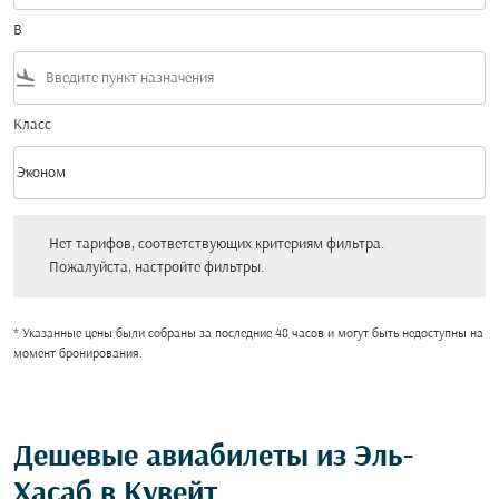
В
flight_land
Класс
keyboard_arrow_down
Эконом
Класс option Эконом Selected
Нет тарифов, соответствующих критериям фильтра. Пожалуйста, настройт
Нет тарифов, соответствующих критериям фильтра.
Пожалуйста, настройте фильтры.
* Указанные цены были собраны за последние 48 часов и могут быть недоступны на
момент бронирования.
Дешевые авиабилеты из Эль-
Хасаб в Кувейт