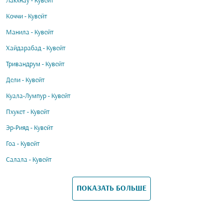
Лакхнау - Кувейт
Коччи - Кувейт
Манила - Кувейт
Хайдарабад - Кувейт
Тривандрум - Кувейт
Дели - Кувейт
Куала-Лумпур - Кувейт
Пхукет - Кувейт
Эр-Рияд - Кувейт
Гоа - Кувейт
Салала - Кувейт
ПОКАЗАТЬ БОЛЬШЕ