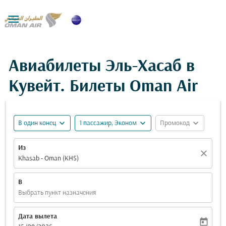

Авиабилеты Эль-Хасаб в
Кувейт. Билеты Oman Air
expand_more
expand_more
expand_more
В один конец
1 пассажир, Эконом
Промокод
Из
close
Khasab - Oman (KHS)
В
Выбрать пункт назначения
Дата вылета
today