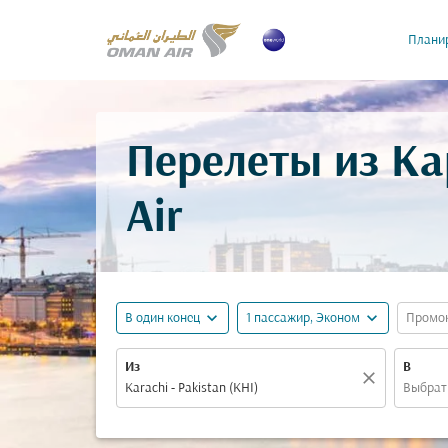
Планир
Перелеты из Ка
Air
expand_more
expand_more
В один конец
1 пассажир, Эконом
Промо
Из
В
close