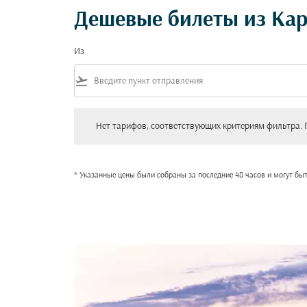
Дешевые билеты из Кар
Из
flight_takeoff
Нет тарифов, соответствующих критериям фильтра. Пожал
Нет тарифов, соответствующих критериям фильтра. 
* Указанные цены были собраны за последние 48 часов и могут бы