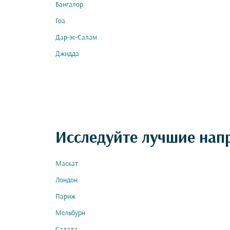
Бангалор
Гоа
Дар-эс-Салам
Джидда
Исследуйте лучшие нап
Маскат
Лондон
Париж
Мельбурн
Салала