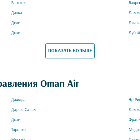
Бангкок
Бахре
Дакка
Дамм
Дели
Джак
Дохи
Дубай
ПОКАЗАТЬ БОЛЬШЕ
равления Oman Air
Джидда
Эр-Ри
Дар-эс-Салам
Дамм
Дохи
Фран
Торонто
Меди
Москва
Тронх