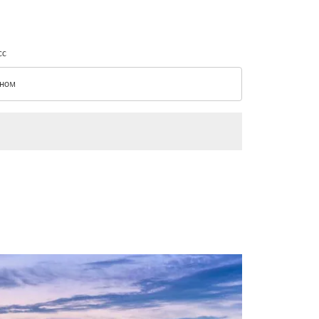
сс
ном
с option Эконом Selected