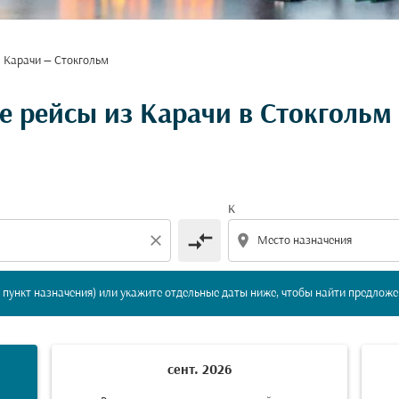
Карачи — Стокгольм
вление и/или пункт назначения) или укажите отдельны
 рейсы из Карачи в Стокгольм
К
compare_arrows
close
location_on
пункт назначения) или укажите отдельные даты ниже, чтобы найти предложе
сент. 2026