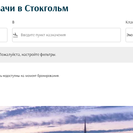
ачи в Стокгольм
В
Кла
flight_land
keyboard_arrow_down
Эко
Клас
уйста, настройте фильтры.
Пожалуйста, настройте фильтры.
ть недоступны на момент бронирования.