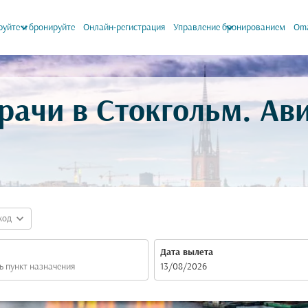
keyboard_arrow_down
keyboard_arrow_down
уйте и бронируйте
Онлайн-регистрация
Управление бронированием
Oma
рачи в Стокгольм. А
expand_more
код
Дата вылета
fc-booking-departure-date-aria-label
13/08/2026