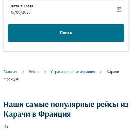
Дата вылета
today
fc-booking-departure-date-aria-label
15/08/2026
Поиск
Главная
Рейсы
Cтрана прилёта: Франция
Карачи —
Франция
Наши самые популярные рейсы из
Карачи в Франция
Из