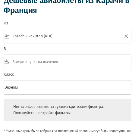
Дешевые авиабилеты из Карачи в
Франция
Из
flight_takeoff
close
В
flight_land
Класс
keyboard_arrow_down
Эконом
Класс option Эконом Selected
Нет тарифов, соответствующих критериям фильтра. Пожалуйста, настройт
Нет тарифов, соответствующих критериям фильтра.
Пожалуйста, настройте фильтры.
* Указанные цены были собраны за последние 48 часов и могут быть недоступны на