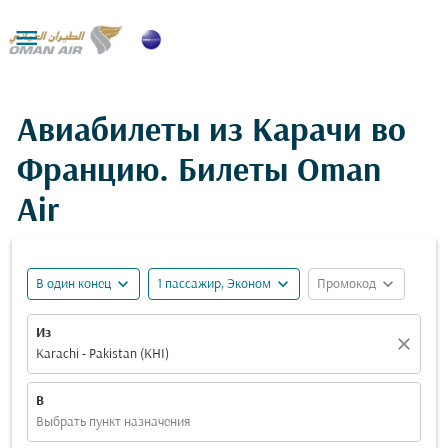

Авиабилеты из Карачи во
Францию. Билеты Oman
Air
expand_more
expand_more
expand_more
В один конец
1 пассажир, Эконом
Промокод
Из
close
Karachi - Pakistan (KHI)
В
Выбрать пункт назначения