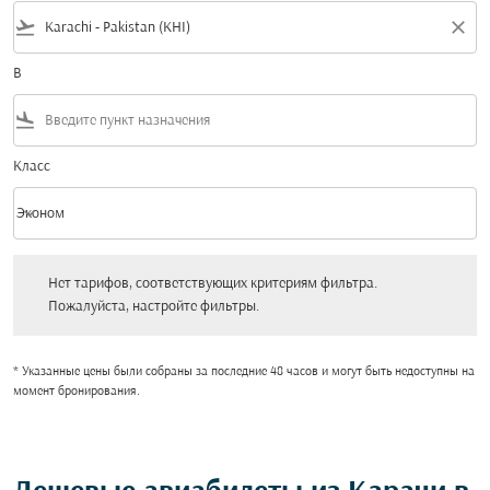
flight_takeoff
close
В
flight_land
Класс
keyboard_arrow_down
Эконом
Класс option Эконом Selected
Нет тарифов, соответствующих критериям фильтра. Пожалуйста, настройт
Нет тарифов, соответствующих критериям фильтра.
Пожалуйста, настройте фильтры.
* Указанные цены были собраны за последние 48 часов и могут быть недоступны на
момент бронирования.