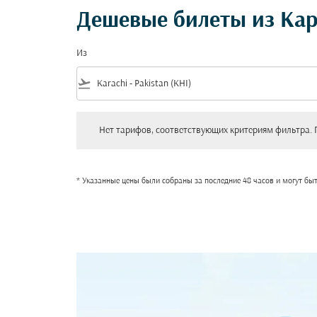
Дешевые билеты из Кар
Из
flight_takeoff
Нет тарифов, соответствующих критериям фильтра. Пожал
Нет тарифов, соответствующих критериям фильтра. 
* Указанные цены были собраны за последние 48 часов и могут бы