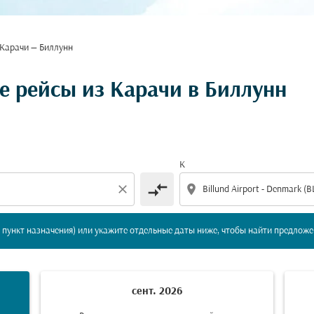
Карачи — Биллунн
вление и/или пункт назначения) или укажите отдельны
 рейсы из Карачи в Биллунн
К
compare_arrows
close
location_on
пункт назначения) или укажите отдельные даты ниже, чтобы найти предложе
сент. 2026