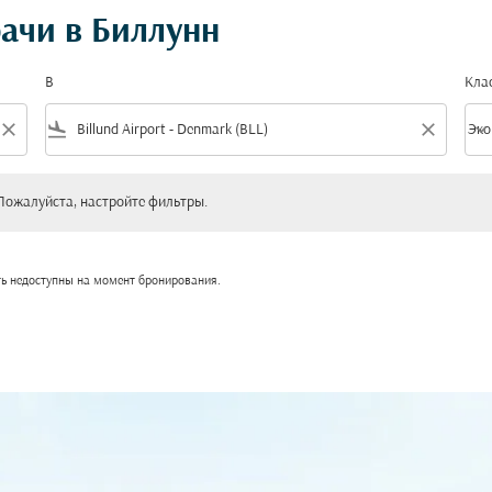
ачи в Биллунн
В
Кла
close
flight_land
close
keyboard_arrow_down
Эко
Клас
уйста, настройте фильтры.
Пожалуйста, настройте фильтры.
ть недоступны на момент бронирования.