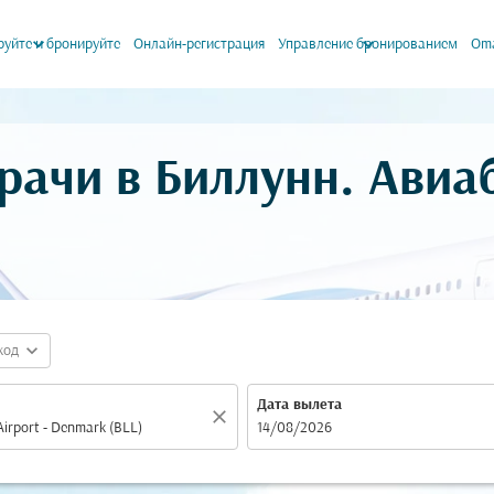
keyboard_arrow_down
keyboard_arrow_down
уйте и бронируйте
Онлайн-регистрация
Управление бронированием
Oma
рачи в Биллунн. Ави
expand_more
код
Дата вылета
close
fc-booking-departure-date-aria-label
14/08/2026