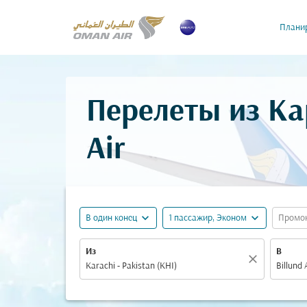
Планир
Перелеты из Ка
Air
expand_more
expand_more
В один конец
1 пассажир, Эконом
Промо
Из
В
close