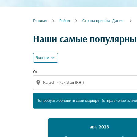
Главная
Рейсы
Cтрана прилёта: Дания
Попробуйте обновить свой маршрут (отпра
Наши самые популярные
expand_more
Эконом
От
location_on
Попробуйте обновить свой маршрут (отправление и/или 
авг. 2026