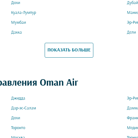
Дохи
Дубай
Куала-Лумпур
Мани
Мумбаи
Эр-Ри
Дакка
Дели
ПОКАЗАТЬ БОЛЬШЕ
равления Oman Air
Джидда
Эр-Ри
Дар-эс-Салам
Дамм
Дохи
Фран
Торонто
Меди
Москва
Тронх