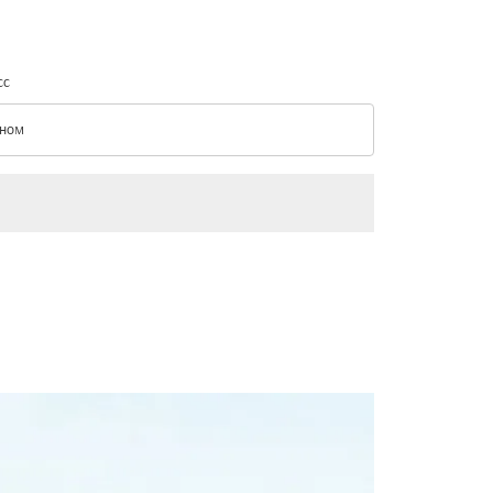
сс
ном
с option Эконом Selected