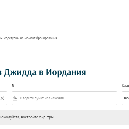
ть недоступны на момент бронирования.
з Джидда в Иордания
В
Кла
close
flight_land
keyboard_arrow_down
Эко
Клас
уйста, настройте фильтры.
Пожалуйста, настройте фильтры.