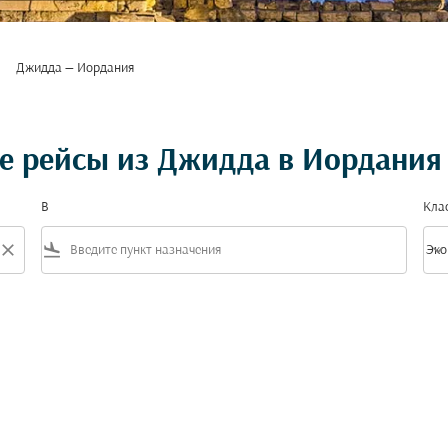
Джидда — Иордания
е рейсы из Джидда в Иордания
В
Кла
close
flight_land
keyboard_arrow_down
Эко
Клас