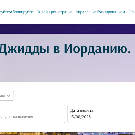
keyboard_arrow_down
keyboard_arrow_down
уйте и бронируйте
Онлайн-регистрация
Управление бронированием
Oma
 Джидды в Иорданию.
expand_more
код
Дата вылета
fc-booking-departure-date-aria-label
13/08/2026