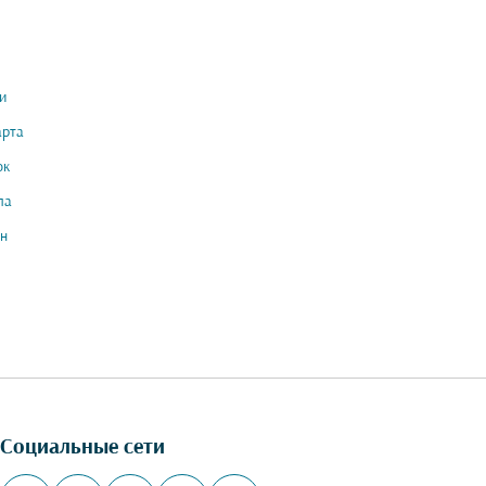
и
арта
ок
ла
н
Социальные сети