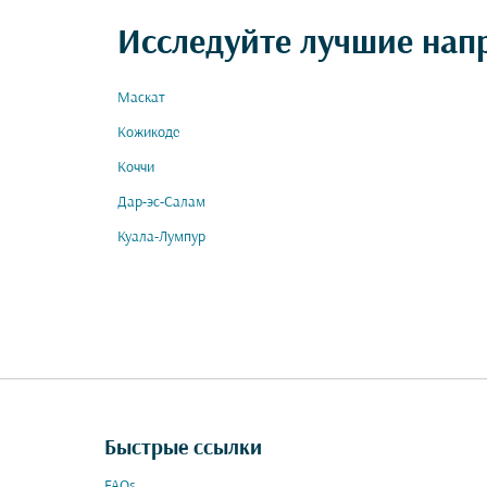
Исследуйте лучшие нап
Маскат
Кожикоде
Коччи
Дар-эс-Салам
Куала-Лумпур
Быстрые ссылки
FAQs