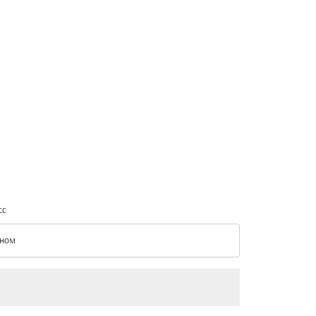
сс
ном
с option Эконом Selected