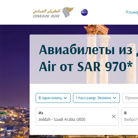
Планир
Авиабилеты из
Air от
SAR 970*
expand_more
expand_more
В один конец
1 пассажир, Эконом
Промо
Из
В
close