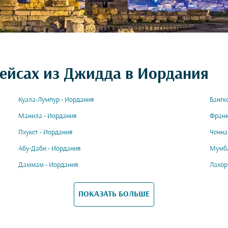
рейсах из Джидда в Иордания
Куала-Лумпур - Иордания
Бангк
Манила - Иордания
Франк
Пхукет - Иордания
Ченна
Абу-Даби - Иордания
Мумба
Даммам - Иордания
Лахор
ПОКАЗАТЬ БОЛЬШЕ