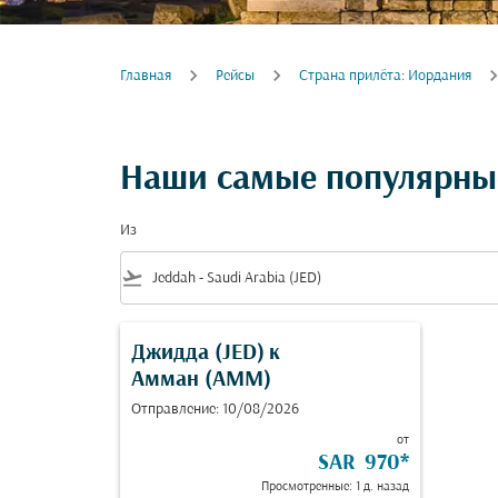
Главная
Рейсы
Cтрана прилёта: Иордания
Наши самые популярны
Из
flight_takeoff
Джидда (JED)
к
Амман (AMM)
Отправление: 10/08/2026
от
SAR 970
*
Просмотренные: 1 д. назад