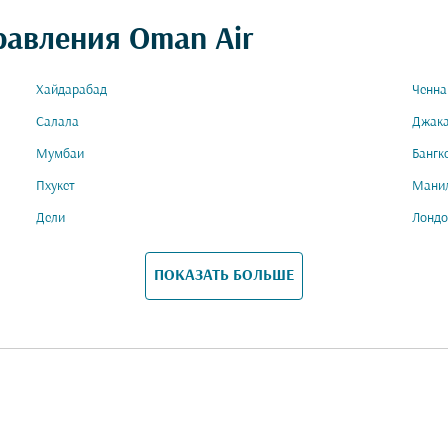
равления Oman Air
Хайдарабад
Ченна
Салала
Джак
Мумбаи
Бангк
Пхукет
Мани
Дели
Лондо
ПОКАЗАТЬ БОЛЬШЕ