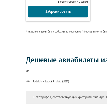
В одну сторону
/
Эконом
Забронировать
* Указанные цены были собраны за последние 48 часов и могут бы
Дешевые авиабилеты и
Из
flight_takeoff
Нет тарифов, соответствующих критериям фильтра. Пожал
Нет тарифов, соответствующих критериям фильтра. 