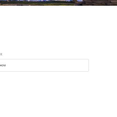
сс
ном
с option Эконом Selected