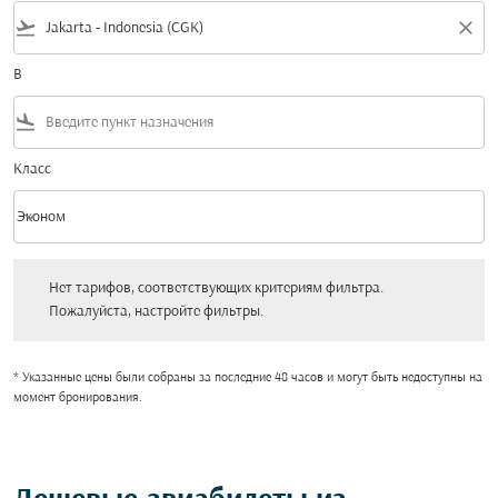
flight_takeoff
close
В
flight_land
Класс
keyboard_arrow_down
Эконом
Класс option Эконом Selected
Нет тарифов, соответствующих критериям фильтра. Пожалуйста, настройт
Нет тарифов, соответствующих критериям фильтра.
Пожалуйста, настройте фильтры.
* Указанные цены были собраны за последние 48 часов и могут быть недоступны на
момент бронирования.