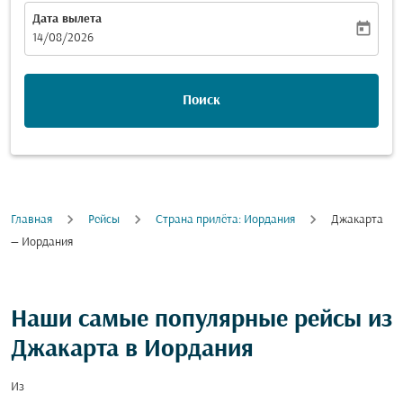
Дата вылета
today
fc-booking-departure-date-aria-label
14/08/2026
Поиск
Главная
Рейсы
Cтрана прилёта: Иордания
Джакарта
— Иордания
Наши самые популярные рейсы из
Джакарта в Иордания
Из