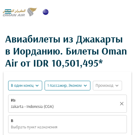

Авиабилеты из Джакарты
в Иорданию. Билеты Oman
Air от
IDR 10,501,495*
expand_more
expand_more
expand_more
В один конец
1 пассажир, Эконом
Промокод
Из
close
Jakarta - Indonesia (CGK)
В
Выбрать пункт назначения