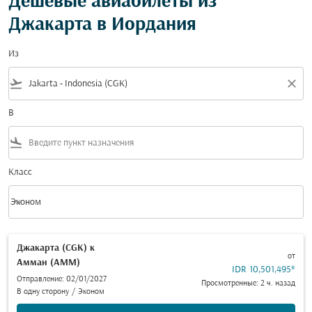
Дешевые авиабилеты из
Джакарта в Иордания
Из
flight_takeoff
close
В
flight_land
Класс
keyboard_arrow_down
Эконом
Класс option Эконом Selected
Джакарта (CGK)
к
от
Амман (AMM)
IDR 10,501,495
*
Отправление: 02/01/2027
Просмотренные: 2 ч. назад
В одну сторону
/
Эконом