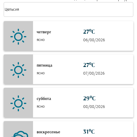
Weather unit option Цельсия Selected
keyboard_arrow_down
Цельсия
27°C
четверг
ясно
06/08/2026
27°C
пятница
ясно
07/08/2026
29°C
суббота
ясно
08/08/2026
31°C
воскресенье