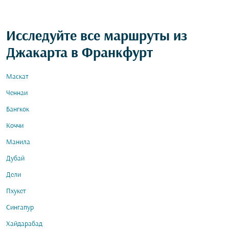
Исследуйте все маршруты из
Джакарта в Франкфурт
Маскат
Ченнаи
Бангкок
Коччи
Манила
Дубай
Дели
Пхукет
Сингапур
Хайдарабад