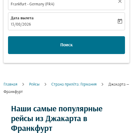
close
Frankfurt - Germany (FRA)
Дата вылета
today
fc-booking-departure-date-aria-label
13/08/2026
Поиск
Главная
Рейсы
Cтрана прилёта: Германия
Джакарта —
Франкфурт
Наши самые популярные
рейсы из Джакарта в
Франкфурт