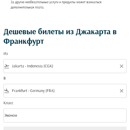
За другие необязательные услуги и продукты может взиматься
дополнительная плата.
Дешевые билеты из Джакарта в
Франкфурт
Из
flight_takeoff
close
В
flight_land
close
Класс
keyboard_arrow_down
Эконом
Класс option Эконом Selected
Нет тарифов, соответствующих критериям фильтра. Пожалуйста, настройт