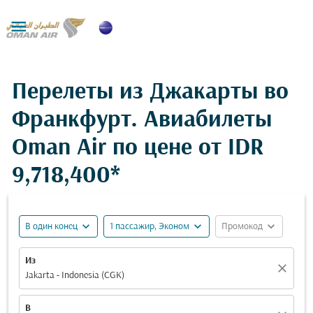

Перелеты из Джакарты во
Франкфурт. Авиабилеты
Oman Air по цене от
IDR
9,718,400*
expand_more
expand_more
expand_more
В один конец
1 пассажир, Эконом
Промокод
Из
close
Jakarta - Indonesia (CGK)
В