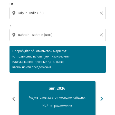
От
location_on
close
К
location_on
close
Попробуйте обновить свой маршрут
(отправление и/или пункт назначения)
или укажите отдельные даты ниже,
чтобы найти предложения.
авг. 2026
chevron_left
chevron_right
Результатов за этот месяц не найдено.
Рез
Найти предложения