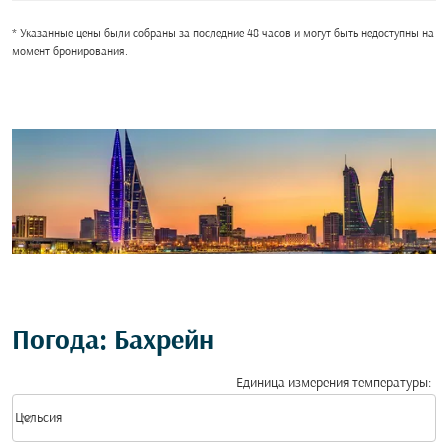
* Указанные цены были собраны за последние 48 часов и могут быть недоступны на
момент бронирования.
Погода: Бахрейн
Единица измерения температуры
:
Weather unit option Цельсия Selected
keyboard_arrow_down
Цельсия