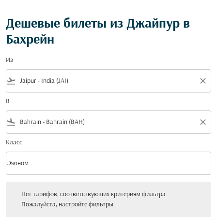
Дешевые билеты из Джайпур в
Бахрейн
Из
flight_takeoff
close
В
flight_land
close
Класс
keyboard_arrow_down
Эконом
Класс option Эконом Selected
Нет тарифов, соответствующих критериям фильтра. Пожалуйста, настройт
Нет тарифов, соответствующих критериям фильтра.
Пожалуйста, настройте фильтры.