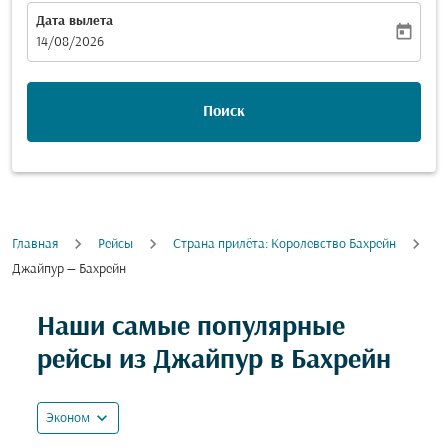
Дата вылета
today
fc-booking-departure-date-aria-label
14/08/2026
Поиск
Главная
Рейсы
Cтрана прилёта: Королевство Бахрейн
Джайпур — Бахрейн
Попробуйте обновить свой маршрут (отправление и
Наши самые популярные
рейсы из Джайпур в Бахрейн
expand_more
Эконом