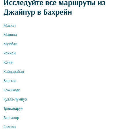
Исследуйте все маршруты из
Джайпур в Бахрейн
Маскат
Манила
Мумбаи
Ченнаи
Коччи
Хайдарабад
Бангкок
Кожикоде
Куала-Лумпур
Тривандрум
Бангалор
Салала