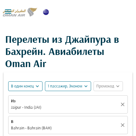

Перелеты из Джайпура в
Бахрейн. Авиабилеты
Oman Air
expand_more
expand_more
expand_more
В один конец
1 пассажир, Эконом
Промокод
Из
close
Jaipur - India (JAI)
В
close
Bahrain - Bahrain (BAH)