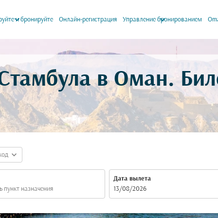
keyboard_arrow_down
keyboard_arrow_down
уйте и бронируйте
Онлайн-регистрация
Управление бронированием
Oma
Стамбула в Оман. Бил
expand_more
код
Дата вылета
fc-booking-departure-date-aria-label
13/08/2026