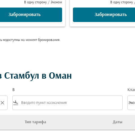
В одну сторону
/
Эконом
В одну сторону
Забронировать
Забронировать
ть недоступны на момент бронирования.
 Стамбул в Оман
В
Кла
close
flight_land
keyboard_arrow_down
Эко
Клас
Тип тарифа
Даты