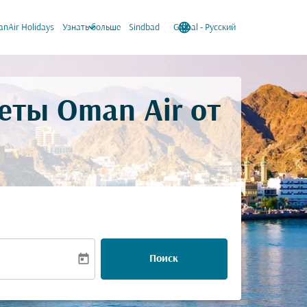
keyboard_arrow_down
language
keyboard_arrow_down
nAir Holidays
Узнать больше
Sindbad
Global
-
Русский
еты Oman Air от
today
Поиск