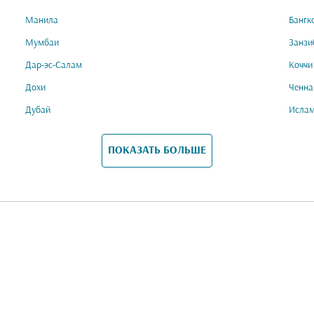
Манила
Бангк
Мумбаи
Занзи
Дар-эс-Салам
Коччи
Дохи
Ченна
Дубай
Исла
ПОКАЗАТЬ БОЛЬШЕ