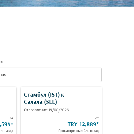
сс
ном
с option Эконом Selected
Стамбул (IST)
к
Салала (SLL)
Отправление: 19/08/2026
от
от
,594
*
TRY 12,889
*
 ч. назад
Просмотренные: 8 ч. назад