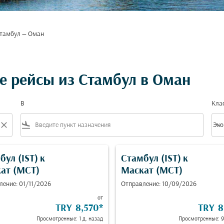
тамбул — Оман
 рейсы из Стамбул в Оман
В
Кла
close
flight_land
keyboard_arrow_down
Эко
Клас
бул (IST)
к
Стамбул (IST)
к
ат (MCT)
Маскат (MCT)
ление: 01/11/2026
Отправление: 10/09/2026
от
TRY 8,570
*
TRY 8
Просмотренные: 1 д. назад
Просмотренные: 9