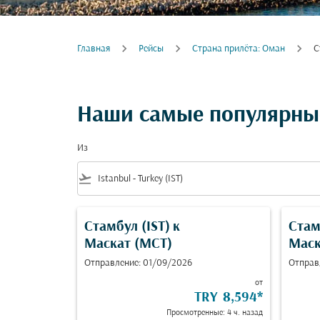
Главная
Рейсы
Cтрана прилёта: Оман
С
Наши самые популярные
Из
flight_takeoff
Стамбул (IST)
к
Стам
Маскат (MCT)
Маск
Отправление: 01/09/2026
Отправ
от
TRY 8,594
*
Просмотренные: 4 ч. назад