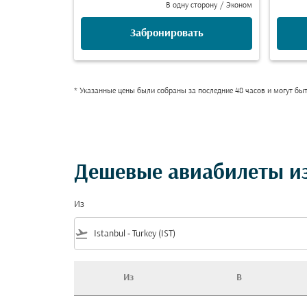
В одну сторону
/
Эконом
Забронировать
* Указанные цены были собраны за последние 48 часов и могут бы
Дешевые авиабилеты из
Из
flight_takeoff
Из
В
Дешевые авиабилеты из Стамбул в Оман