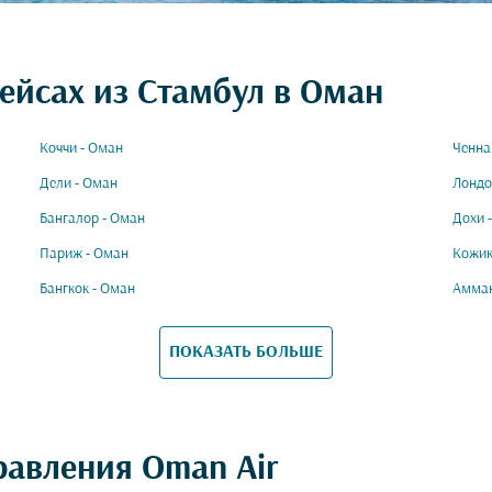
ейсах из Стамбул в Оман
Коччи - Оман
Ченна
Дели - Оман
Лондо
Бангалор - Оман
Дохи 
Париж - Оман
Кожик
Бангкок - Оман
Амман
ПОКАЗАТЬ БОЛЬШЕ
равления Oman Air