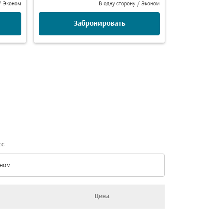
/
Эконом
В одну сторону
/
Эконом
Забронировать
сс
ном
с option Эконом Selected
Цена