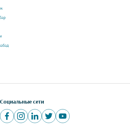
ок
бар
и
мабад
Социальные сети