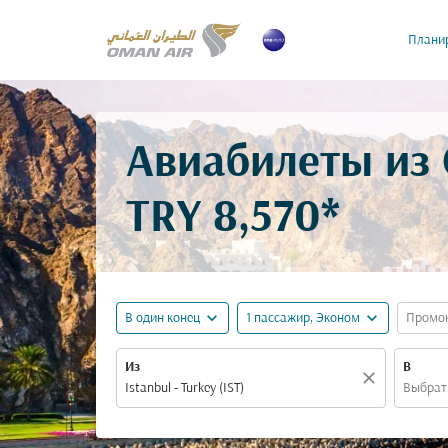
Планир
Авиабилеты из 
TRY 8,570*
expand_more
expand_more
В один конец
1 пассажир, Эконом
Промо
Из
В
close