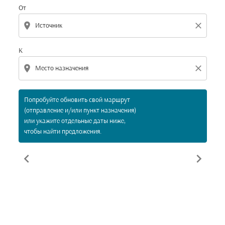
От
location_on
close
К
location_on
close
Попробуйте обновить свой маршрут
(отправление и/или пункт назначения)
или укажите отдельные даты ниже,
чтобы найти предложения.
chevron_left
chevron_right