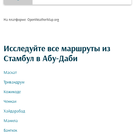
На платформе
: OpenWeatherMap.org
Исследуйте все маршруты из
Стамбул в Абу-Даби
Маскат
Тривандрум
Кожикоде
Ченнаи
Хайдарабад
Манила
Бангкок