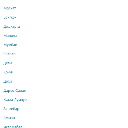
Маскат
Бангкок
Джакарта
Манила
Мумбаи
Салала
Дели
Коччи
Дохи
Дар-эс-Салам
Куала-Лумпур
Занзибар
Амман
Исламабад