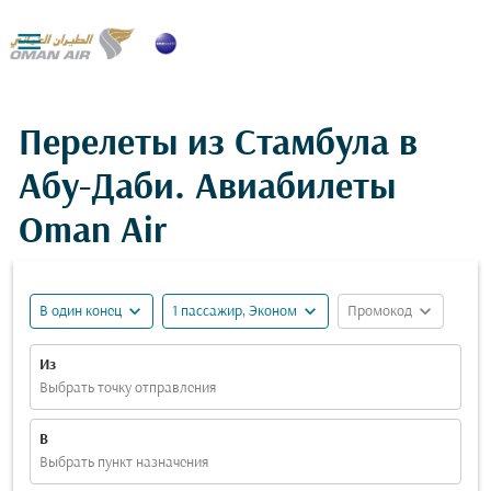

Перелеты из Стамбула в
Абу-Даби. Авиабилеты
Oman Air
expand_more
expand_more
expand_more
В один конец
1 пассажир, Эконом
Промокод
Из
Выбрать точку отправления
В
Выбрать пункт назначения