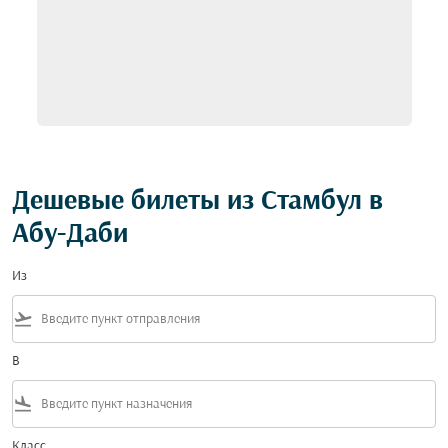
Дешевые билеты из Стамбул в
Абу-Даби
Из
flight_takeoff
В
flight_land
Класс