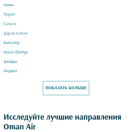
Коччи
Пхукет
Салала
Дар-эс-Салам
Бангалор
Куала-Лумпур
Джидда
Медина
ПОКАЗАТЬ БОЛЬШЕ
Исследуйте лучшие направления
Oman Air