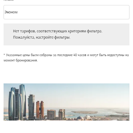
keyboard_arrow_down
Эконом
Класс option Эконом Selected
Нет тарифов, соответствующих критериям фильтра. Пожалуйста, настройт
Нет тарифов, соответствующих критериям фильтра.
Пожалуйста, настройте фильтры.
* Указанные цены были собраны за последние 48 часов и могут быть недоступны на
момент бронирования.