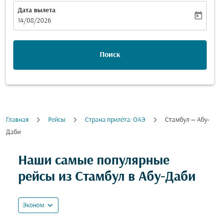
Дата вылета
today
fc-booking-departure-date-aria-label
14/08/2026
Поиск
Главная
Рейсы
Cтрана прилёта: ОАЭ
Стамбул — Абу-
Даби
Попробуйте обновить свой маршрут (отправление и
Наши самые популярные
рейсы из Стамбул в Абу-Даби
expand_more
Эконом