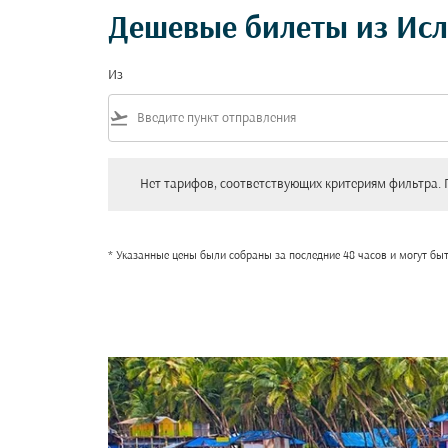
Дешевые билеты из Исл
Из
flight_takeoff
Нет тарифов, соответствующих критериям фильтра. Пожал
Нет тарифов, соответствующих критериям фильтра. 
* Указанные цены были собраны за последние 48 часов и могут бы