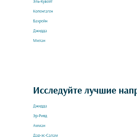
Эль-Кувейт
Копенгаген
Бахрейн
Джидда
Милан
Исследуйте лучшие нап
Джидда
Эр-Рияд
Амман
Дар-эс-Салам