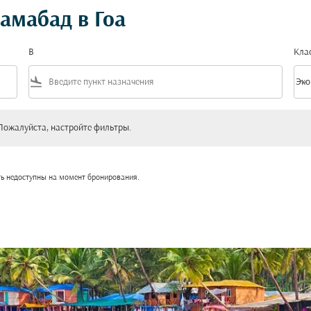
амабад в Гоа
В
Кла
flight_land
keyboard_arrow_down
Эко
Клас
уйста, настройте фильтры.
Пожалуйста, настройте фильтры.
ть недоступны на момент бронирования.