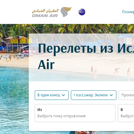
Планир
Перелеты из Ис
Air
expand_more
expand_more
В один конец
1 пассажир, Эконом
Промо
Из
В