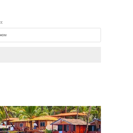
сс
ном
с option Эконом Selected