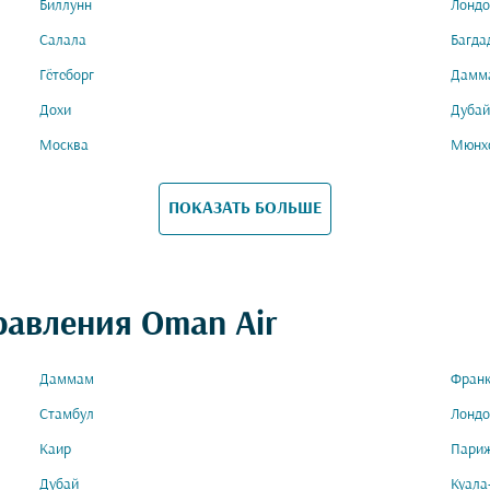
Биллунн
Лондо
Салала
Багда
Гётеборг
Дамм
Дохи
Дубай
Москва
Мюнх
ПОКАЗАТЬ БОЛЬШЕ
равления Oman Air
Даммам
Фран
Стамбул
Лондо
Каир
Пари
Дубай
Куала