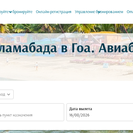
keyboard_arrow_down
keyboard_arrow_down
уйте и бронируйте
Онлайн-регистрация
Управление бронированием
Oma
ламабада в Гоа. Ави
expand_more
код
Дата вылета
fc-booking-departure-date-aria-label
16/08/2026