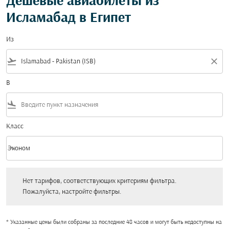
Дешевые авиабилеты из
Исламабад в Египет
Из
flight_takeoff
close
В
flight_land
Класс
keyboard_arrow_down
Эконом
Класс option Эконом Selected
Нет тарифов, соответствующих критериям фильтра. Пожалуйста, настройт
Нет тарифов, соответствующих критериям фильтра.
Пожалуйста, настройте фильтры.
* Указанные цены были собраны за последние 48 часов и могут быть недоступны на