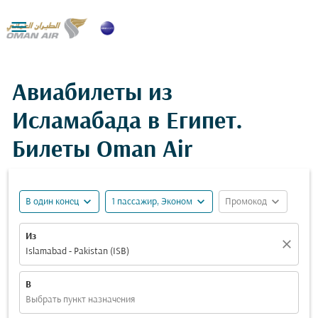

Авиабилеты из
Исламабада в Египет.
Билеты Oman Air
expand_more
expand_more
expand_more
В один конец
1 пассажир, Эконом
Промокод
Из
close
Islamabad - Pakistan (ISB)
В
Выбрать пункт назначения