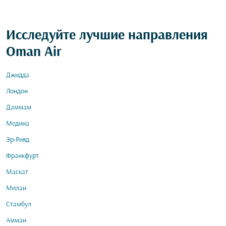
Исследуйте лучшие направления
Oman Air
Джидда
Лондон
Даммам
Медина
Эр-Рияд
Франкфурт
Маскат
Милан
Стамбул
Амман