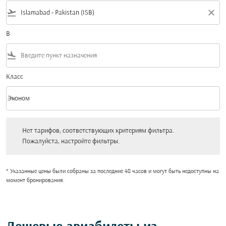
flight_takeoff
close
В
flight_land
Класс
keyboard_arrow_down
Эконом
Класс option Эконом Selected
Нет тарифов, соответствующих критериям фильтра. Пожалуйста, настройт
Нет тарифов, соответствующих критериям фильтра.
Пожалуйста, настройте фильтры.
* Указанные цены были собраны за последние 48 часов и могут быть недоступны на
момент бронирования.