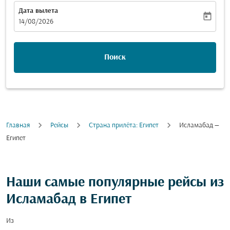
Дата вылета
today
fc-booking-departure-date-aria-label
14/08/2026
Поиск
Главная
Рейсы
Cтрана прилёта: Египет
Исламабад —
Египет
Наши самые популярные рейсы из
Исламабад в Египет
Из