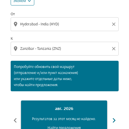
expand_more
Эконом
От
location_on
close
К
location_on
close
Попробуйте обновить свой маршрут
(отправление и/или пункт назначения)
или укажите отдельные даты ниже,
чтобы найти предложения.
авг. 2026
chevron_left
chevron_right
Результатов за этот месяц не найдено.
Рез
Найти предложения