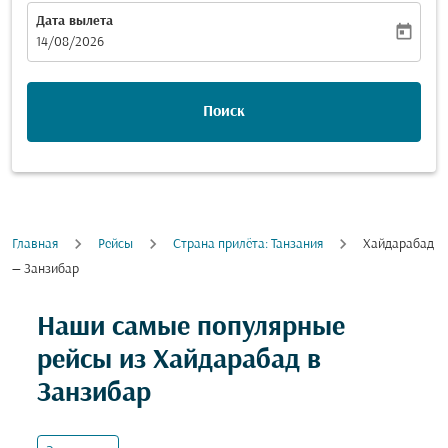
Дата вылета
today
fc-booking-departure-date-aria-label
14/08/2026
Поиск
Главная
Рейсы
Cтрана прилёта: Танзания
Хайдарабад
— Занзибар
Попробуйте обновить свой маршрут (отправление и
Наши самые популярные
рейсы из Хайдарабад в
Занзибар