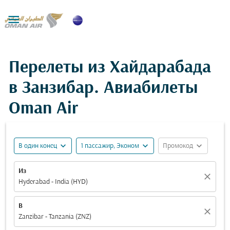

Перелеты из Хайдарабада
в Занзибар. Авиабилеты
Oman Air
expand_more
expand_more
expand_more
В один конец
1 пассажир, Эконом
Промокод
Из
close
Hyderabad - India (HYD)
В
close
Zanzibar - Tanzania (ZNZ)