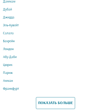
Даммам
Дубай
Джидда
Эль-Кувейт
Салала
Бахрейн
Лондон
Абу-Даби
Цюрих
Париж
Амман
Франкфурт
ПОКАЗАТЬ БОЛЬШЕ