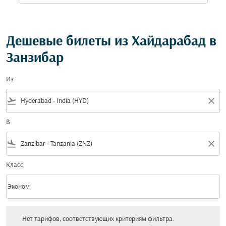
Дешевые билеты из Хайдарабад в
Занзибар
Из
flight_takeoff
close
В
flight_land
close
Класс
keyboard_arrow_down
Эконом
Класс option Эконом Selected
Нет тарифов, соответствующих критериям фильтра. Пожалуйста, настройт
Нет тарифов, соответствующих критериям фильтра.