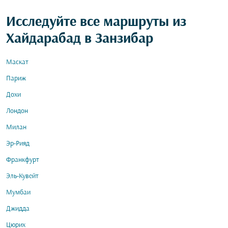
Исследуйте все маршруты из
Хайдарабад в Занзибар
Маскат
Париж
Дохи
Лондон
Милан
Эр-Рияд
Франкфурт
Эль-Кувейт
Мумбаи
Джидда
Цюрих