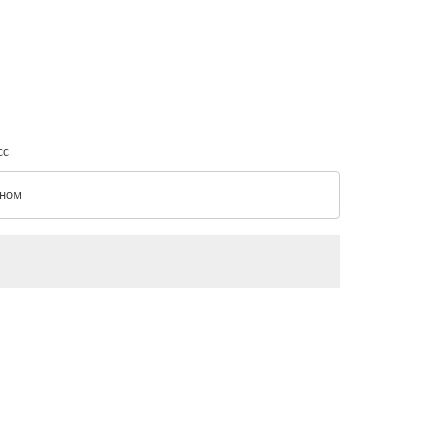
сс
ном
с option Эконом Selected