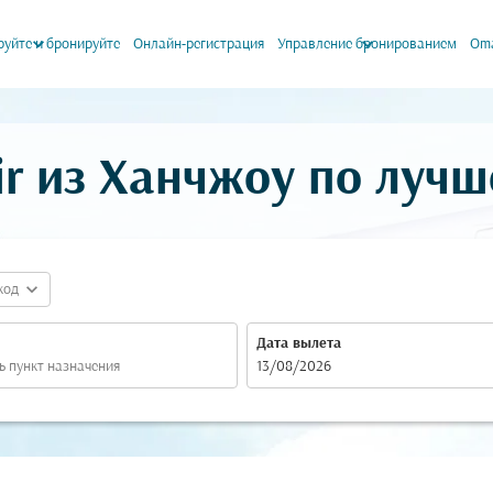
keyboard_arrow_down
keyboard_arrow_down
уйте и бронируйте
Онлайн-регистрация
Управление бронированием
Oma
r из Ханчжоу по лучш
expand_more
код
Дата вылета
fc-booking-departure-date-aria-label
13/08/2026