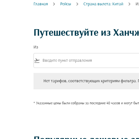
Главная
Рейсы
Страна вылета: Китай
И
Путешествуйте из Ханч
Из
flight_takeoff
Нет тарифов, соответствующих критериям фильтра. Пожал
Нет тарифов, соответствующих критериям фильтра. 
* Указанные цены были собраны за последние 48 часов и могут бы