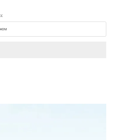
сс
ном
с option Эконом Selected