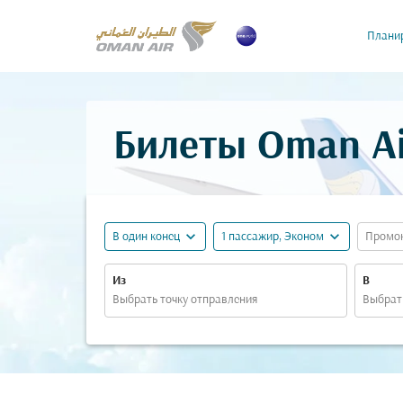
Планир
Билеты Oman Ai
expand_more
expand_more
В один конец
1 пассажир, Эконом
Промо
Из
В