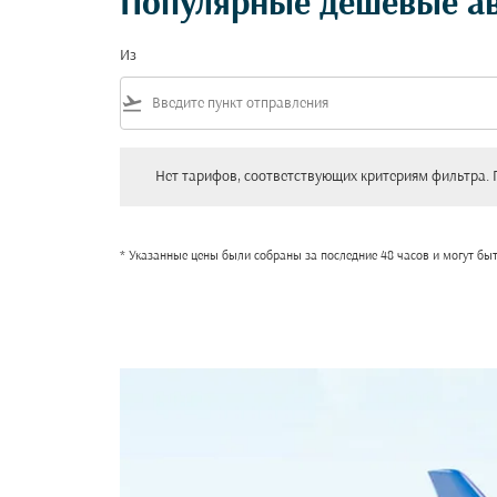
Популярные дешевые а
Из
flight_takeoff
Нет тарифов, соответствующих критериям фильтра. Пожал
Нет тарифов, соответствующих критериям фильтра. 
* Указанные цены были собраны за последние 48 часов и могут бы