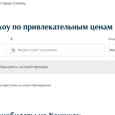
з города Ханчжоу
жоу по привлекательным ценам
В
Кла
flight_land
keyboard_arrow_down
Эко
Клас
уйста, настройте фильтры.
Пожалуйста, настройте фильтры.
ть недоступны на момент бронирования.