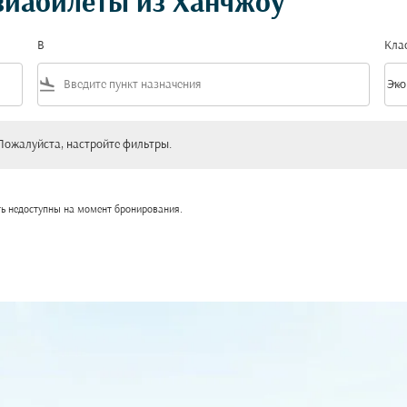
виабилеты из Ханчжоу
В
Кла
flight_land
keyboard_arrow_down
Эко
Клас
уйста, настройте фильтры.
Пожалуйста, настройте фильтры.
ть недоступны на момент бронирования.