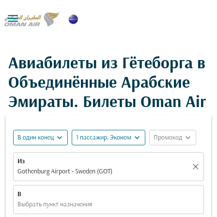

Авиабилеты из Гётеборга в
Объединённые Арабские
Эмираты. Билеты Oman Air
expand_more
expand_more
expand_more
В один конец
1 пассажир, Эконом
Промокод
Из
close
Gothenburg Airport - Sweden (GOT)
В
Выбрать пункт назначения