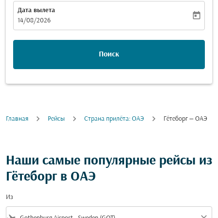
Дата вылета
today
fc-booking-departure-date-aria-label
14/08/2026
Поиск
Главная
Рейсы
Cтрана прилёта: ОАЭ
Гётеборг — ОАЭ
Наши самые популярные рейсы из
Гётеборг в ОАЭ
Из