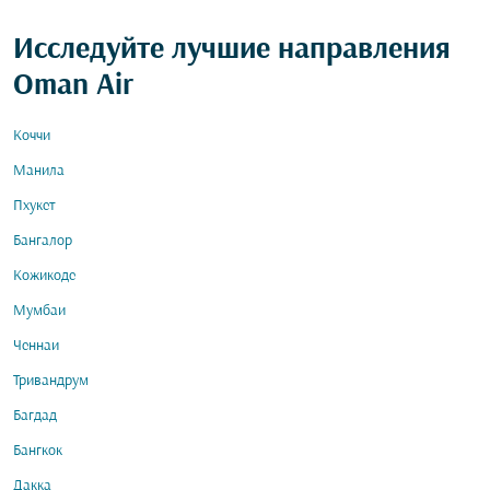
Исследуйте лучшие направления
Oman Air
Коччи
Манила
Пхукет
Бангалор
Кожикоде
Мумбаи
Ченнаи
Тривандрум
Багдад
Бангкок
Дакка