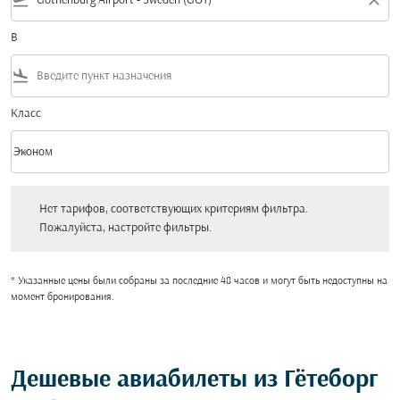
flight_takeoff
close
В
flight_land
Класс
keyboard_arrow_down
Эконом
Класс option Эконом Selected
Нет тарифов, соответствующих критериям фильтра. Пожалуйста, настройт
Нет тарифов, соответствующих критериям фильтра.
Пожалуйста, настройте фильтры.
* Указанные цены были собраны за последние 48 часов и могут быть недоступны на
момент бронирования.
Дешевые авиабилеты из Гётеборг