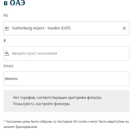
в ОАЭ
Из
flight_takeoff
close
В
flight_land
Класс
keyboard_arrow_down
Эконом
Класс option Эконом Selected
Нет тарифов, соответствующих критериям фильтра. Пожалуйста, настройт
Нет тарифов, соответствующих критериям фильтра.
Пожалуйста, настройте фильтры.
* Указанные цены были собраны за последние 48 часов и могут быть недоступны на
момент бронирования.