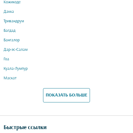
Кожикоде
Дакка
Тривандрум
Багдад
Бангалор
Дар-эс-Салам
Гоа
Куала-Лумпур
Маскат
ПОКАЗАТЬ БОЛЬШЕ
Быстрые ссылки