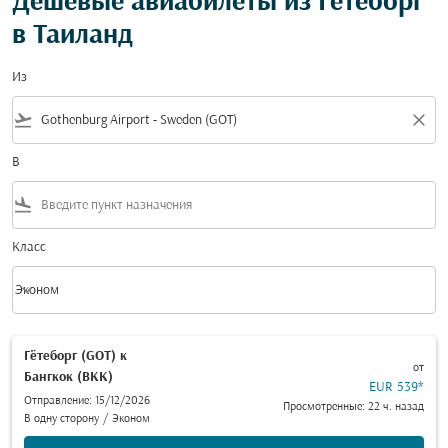
Дешевые авиабилеты из Гётеборг
в Таиланд
Из
flight_takeoff
close
В
flight_land
Класс
keyboard_arrow_down
Эконом
Класс option Эконом Selected
Гётеборг (GOT)
к
от
Бангкок (BKK)
EUR 539
*
Отправление: 15/12/2026
Просмотренные: 22 ч. назад
В одну сторону
/
Эконом