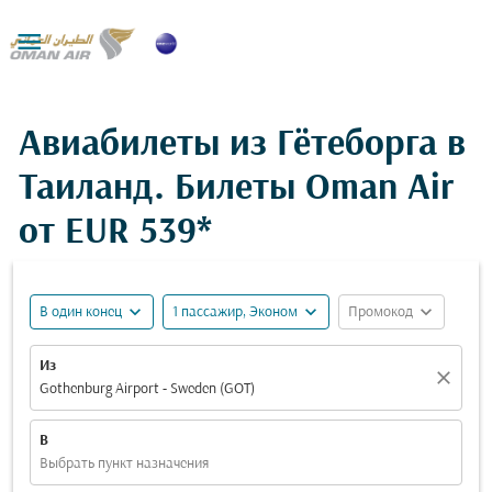

Авиабилеты из Гётеборга в
Таиланд. Билеты Oman Air
от
EUR 539*
expand_more
expand_more
expand_more
В один конец
1 пассажир, Эконом
Промокод
Из
close
Gothenburg Airport - Sweden (GOT)
В
Выбрать пункт назначения