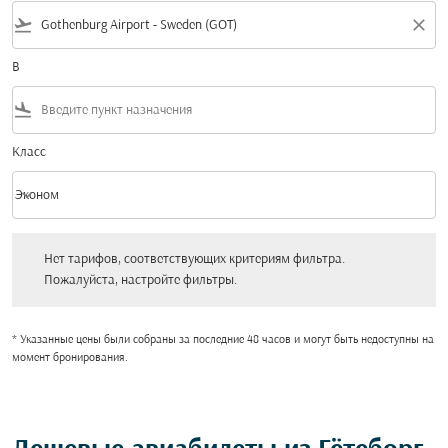
flight_takeoff
close
В
flight_land
Класс
keyboard_arrow_down
Эконом
Класс option Эконом Selected
Нет тарифов, соответствующих критериям фильтра. Пожалуйста, настройт
Нет тарифов, соответствующих критериям фильтра.
Пожалуйста, настройте фильтры.
* Указанные цены были собраны за последние 48 часов и могут быть недоступны на
момент бронирования.