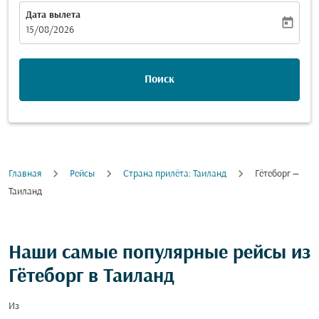
Дата вылета
today
fc-booking-departure-date-aria-label
15/08/2026
Поиск
Главная
Рейсы
Cтрана прилёта: Таиланд
Гётеборг —
Таиланд
Наши самые популярные рейсы из
Гётеборг в Таиланд
Из