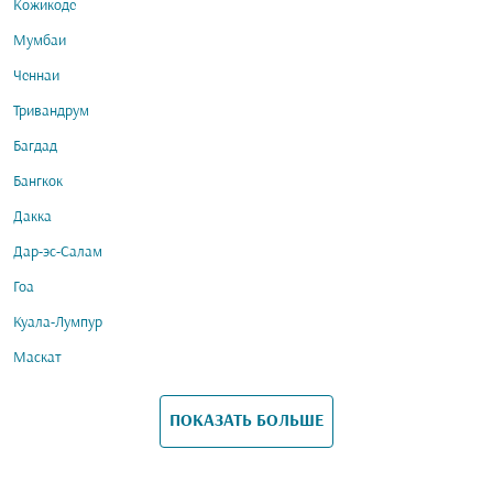
Кожикоде
Мумбаи
Ченнаи
Тривандрум
Багдад
Бангкок
Дакка
Дар-эс-Салам
Гоа
Куала-Лумпур
Маскат
ПОКАЗАТЬ БОЛЬШЕ