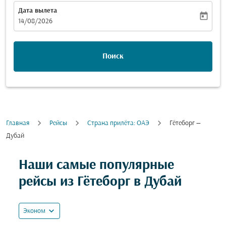
Дата вылета
today
fc-booking-departure-date-aria-label
14/08/2026
Поиск
Главная
Рейсы
Cтрана прилёта: ОАЭ
Гётеборг —
Дубай
Попробуйте обновить свой маршрут (отправление и
Наши самые популярные
рейсы из Гётеборг в Дубай
expand_more
Эконом