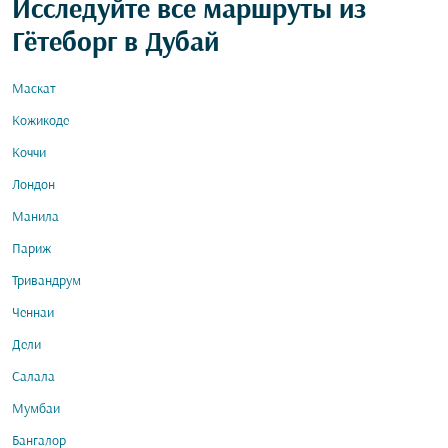
Исследуйте все маршруты из
Гётеборг в Дубай
Маскат
Кожикоде
Коччи
Лондон
Манила
Париж
Тривандрум
Ченнаи
Дели
Салала
Мумбаи
Бангалор