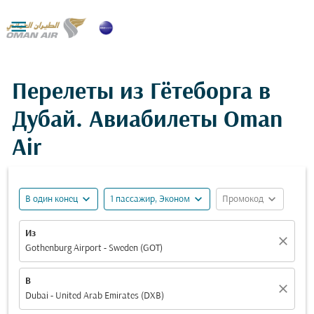

Перелеты из Гётеборга в
Дубай. Авиабилеты Oman
Air
expand_more
expand_more
expand_more
В один конец
1 пассажир, Эконом
Промокод
Из
close
Gothenburg Airport - Sweden (GOT)
В
close
Dubai - United Arab Emirates (DXB)