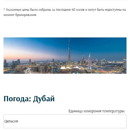
* Указанные цены были собраны за последние 48 часов и могут быть недоступны на
момент бронирования.
Погода: Дубай
Единица измерения температуры
:
Weather unit option Цельсия Selected
keyboard_arrow_down
Цельсия