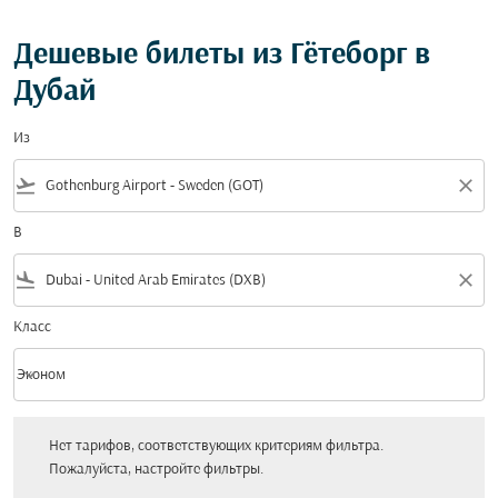
Дешевые билеты из Гётеборг в
Дубай
Из
flight_takeoff
close
В
flight_land
close
Класс
keyboard_arrow_down
Эконом
Класс option Эконом Selected
Нет тарифов, соответствующих критериям фильтра. Пожалуйста, настройт
Нет тарифов, соответствующих критериям фильтра.
Пожалуйста, настройте фильтры.