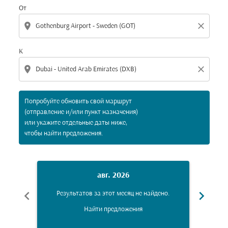
От
location_on
close
К
location_on
close
Попробуйте обновить свой маршрут
(отправление и/или пункт назначения)
или укажите отдельные даты ниже,
чтобы найти предложения.
авг. 2026
chevron_left
chevron_right
Результатов за этот месяц не найдено.
Рез
Найти предложения