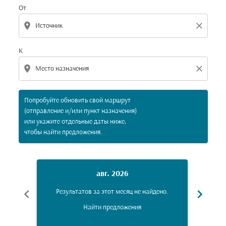
От
location_on
close
К
location_on
close
Попробуйте обновить свой маршрут
(отправление и/или пункт назначения)
или укажите отдельные даты ниже,
чтобы найти предложения.
авг. 2026
chevron_left
chevron_right
Результатов за этот месяц не найдено.
Рез
Найти предложения