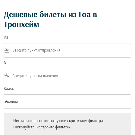
Дешевые билеты из Гоа в
Тронхейм
Из
flight_takeoff
В
flight_land
Класс
keyboard_arrow_down
Эконом
Класс option Эконом Selected
Нет тарифов, соответствующих критериям фильтра. Пожалуйста, настройт
Нет тарифов, соответствующих критериям фильтра.
Пожалуйста, настройте фильтры.