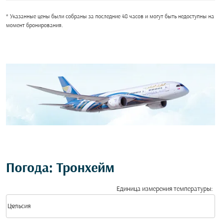
* Указанные цены были собраны за последние 48 часов и могут быть недоступны на
момент бронирования.
Погода: Тронхейм
Единица измерения температуры
:
Weather unit option Цельсия Selected
keyboard_arrow_down
Цельсия