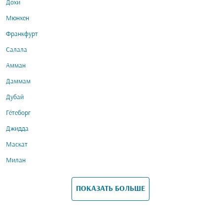
Дохи
Мюнхен
Франкфурт
Салала
Амман
Даммам
Дубай
Гётеборг
Джидда
Маскат
Милан
ПОКАЗАТЬ БОЛЬШЕ