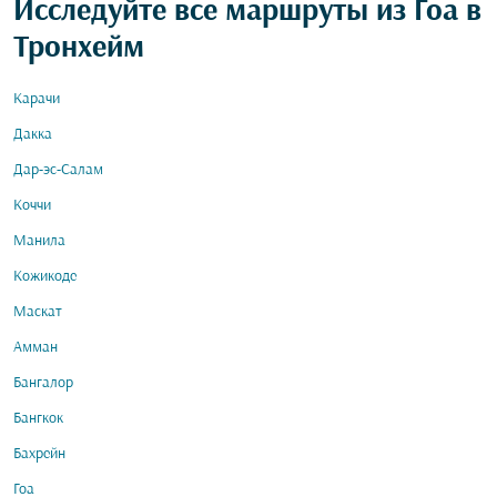
Исследуйте все маршруты из Гоа в
Тронхейм
Карачи
Дакка
Дар-эс-Салам
Коччи
Манила
Кожикоде
Маскат
Амман
Бангалор
Бангкок
Бахрейн
Гоа