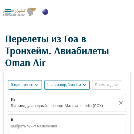

Перелеты из Гоа в
Тронхейм. Авиабилеты
Oman Air
expand_more
expand_more
expand_more
В один конец
1 пассажир, Эконом
Промокод
Из
close
Гоа, международный аэропорт Манохар - India (GOX)
В
Выбрать пункт назначения