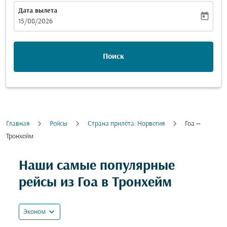
Дата вылета
today
fc-booking-departure-date-aria-label
15/08/2026
Поиск
Главная
Рейсы
Cтрана прилёта: Норвегия
Гоа —
Тронхейм
Попробуйте обновить свой маршрут (отправление и
Наши самые популярные
рейсы из Гоа в Тронхейм
expand_more
Эконом