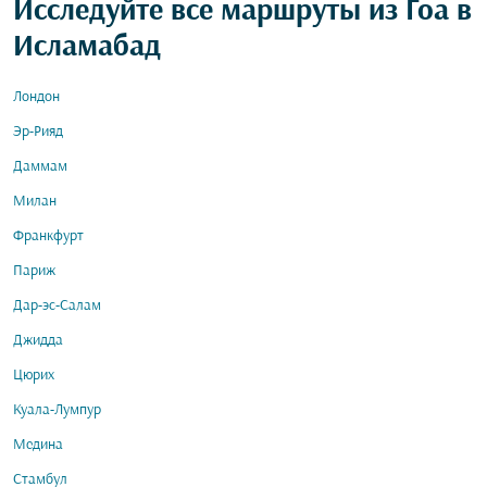
Исследуйте все маршруты из Гоа в
Исламабад
Лондон
Эр-Рияд
Даммам
Милан
Франкфурт
Париж
Дар-эс-Салам
Джидда
Цюрих
Куала-Лумпур
Медина
Стамбул