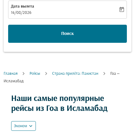
Дата вылета
today
fc-booking-departure-date-aria-label
14/08/2026
Поиск
Главная
Рейсы
Cтрана прилёта: Пакистан
Гоа —
Исламабад
Попробуйте обновить свой маршрут (отправление и
Наши самые популярные
рейсы из Гоа в Исламабад
expand_more
Эконом