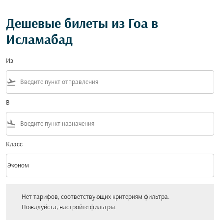
Дешевые билеты из Гоа в
Исламабад
Из
flight_takeoff
В
flight_land
Класс
keyboard_arrow_down
Эконом
Класс option Эконом Selected
Нет тарифов, соответствующих критериям фильтра. Пожалуйста, настройт
Нет тарифов, соответствующих критериям фильтра.
Пожалуйста, настройте фильтры.