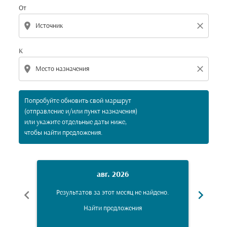
От
location_on
close
К
location_on
close
Попробуйте обновить свой маршрут
(отправление и/или пункт назначения)
или укажите отдельные даты ниже,
чтобы найти предложения.
авг. 2026
chevron_left
chevron_right
Результатов за этот месяц не найдено.
Рез
Найти предложения