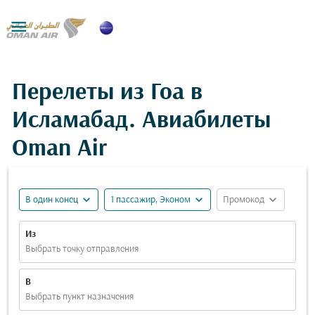

Перелеты из Гоа в
Исламабад. Авиабилеты
Oman Air
expand_more
expand_more
expand_more
В один конец
1 пассажир, Эконом
Промокод
Из
Выбрать точку отправления
В
Выбрать пункт назначения