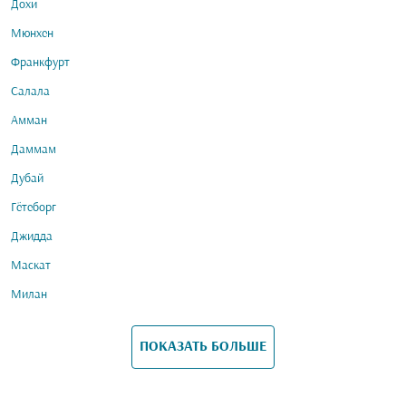
Дохи
Мюнхен
Франкфурт
Салала
Амман
Даммам
Дубай
Гётеборг
Джидда
Маскат
Милан
ПОКАЗАТЬ БОЛЬШЕ