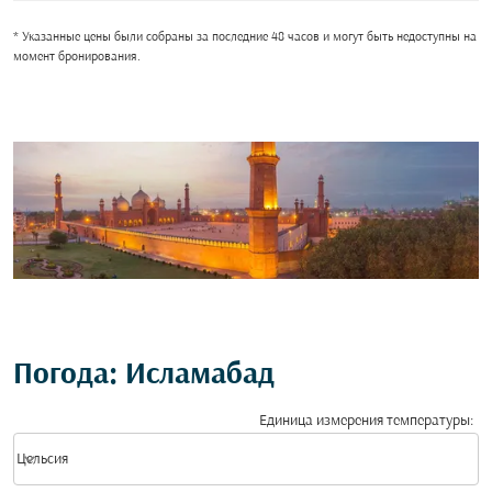
* Указанные цены были собраны за последние 48 часов и могут быть недоступны на
момент бронирования.
Погода: Исламабад
Единица измерения температуры
:
Weather unit option Цельсия Selected
keyboard_arrow_down
Цельсия