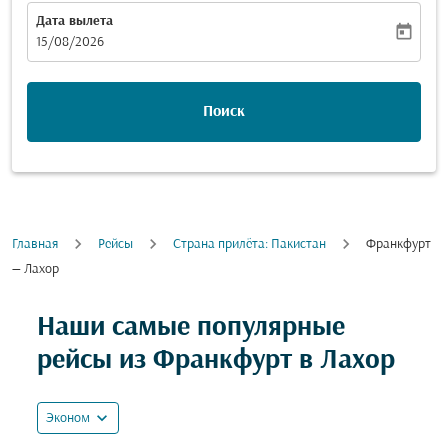
Дата вылета
today
fc-booking-departure-date-aria-label
15/08/2026
Поиск
Главная
Рейсы
Cтрана прилёта: Пакистан
Франкфурт
— Лахор
Попробуйте обновить свой маршрут (отправление и
Наши самые популярные
рейсы из Франкфурт в Лахор
expand_more
Эконом