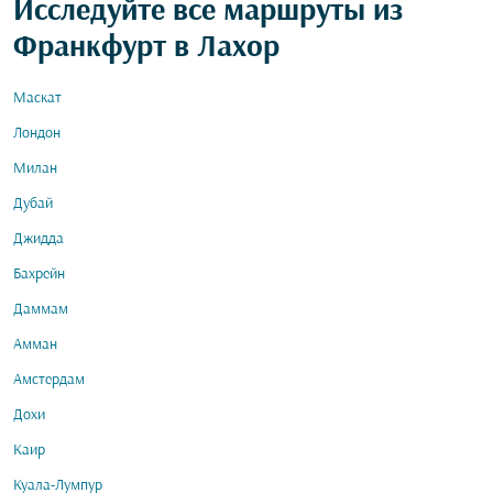
Исследуйте все маршруты из
Франкфурт в Лахор
Маскат
Лондон
Милан
Дубай
Джидда
Бахрейн
Даммам
Амман
Амстердам
Дохи
Каир
Куала-Лумпур