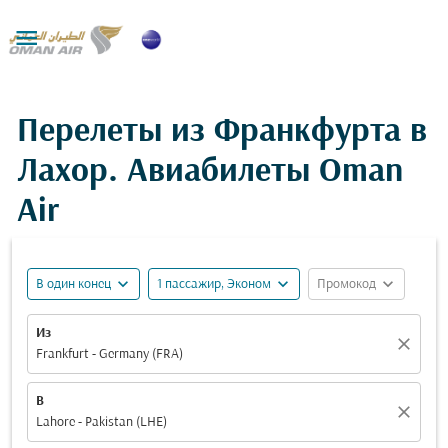

Перелеты из Франкфурта в
Лахор. Авиабилеты Oman
Air
expand_more
expand_more
expand_more
В один конец
1 пассажир, Эконом
Промокод
Из
close
Frankfurt - Germany (FRA)
В
close
Lahore - Pakistan (LHE)