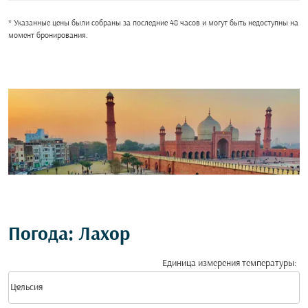
* Указанные цены были собраны за последние 48 часов и могут быть недоступны на
момент бронирования.
Погода: Лахор
Единица измерения температуры
:
Weather unit option Цельсия Selected
keyboard_arrow_down
Цельсия