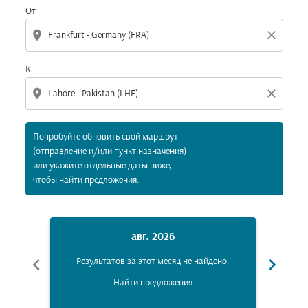
От
location_on
close
К
location_on
close
Попробуйте обновить свой маршрут
(отправление и/или пункт назначения)
или укажите отдельные даты ниже,
чтобы найти предложения.
авг. 2026
chevron_left
chevron_right
Результатов за этот месяц не найдено.
Рез
Найти предложения