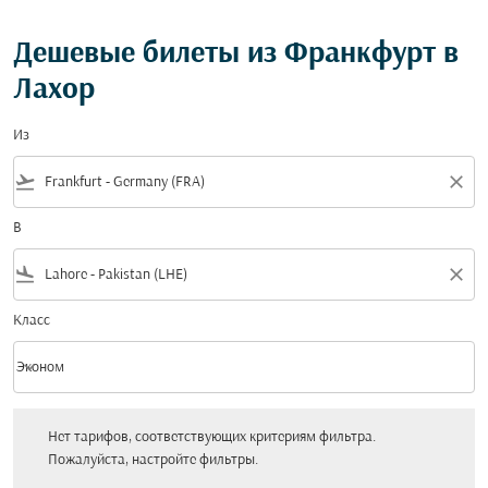
Дешевые билеты из Франкфурт в
Лахор
Из
flight_takeoff
close
В
flight_land
close
Класс
keyboard_arrow_down
Эконом
Класс option Эконом Selected
Нет тарифов, соответствующих критериям фильтра. Пожалуйста, настройт
Нет тарифов, соответствующих критериям фильтра.
Пожалуйста, настройте фильтры.