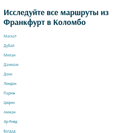
Исследуйте все маршруты из
Франкфурт в Коломбо
Маскат
Дубай
Милан
Даммам
Дохи
Лондон
Париж
Цюрих
Амман
Эр-Рияд
Багдад