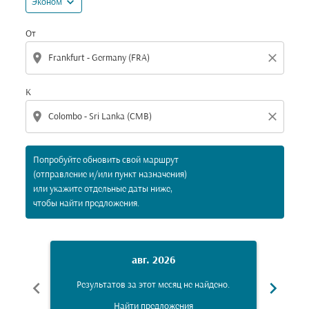
expand_more
Эконом
От
location_on
close
К
location_on
close
Попробуйте обновить свой маршрут
(отправление и/или пункт назначения)
или укажите отдельные даты ниже,
чтобы найти предложения.
авг. 2026
chevron_left
chevron_right
Результатов за этот месяц не найдено.
Рез
Найти предложения