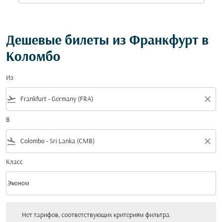
Дешевые билеты из Франкфурт в
Коломбо
Из
flight_takeoff
close
В
flight_land
close
Класс
keyboard_arrow_down
Эконом
Класс option Эконом Selected
Нет тарифов, соответствующих критериям фильтра. Пожалуйста, настройт
Нет тарифов, соответствующих критериям фильтра.