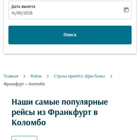
Дата вылета
today
fc-booking-departure-date-aria-label
14/08/2026
Поиск
Главная
Рейсы
Cтрана прилёта: Шри-Ланка
Франкфурт — Коломбо
Попробуйте обновить свой маршрут (отправление и
Наши самые популярные
рейсы из Франкфурт в
Коломбо