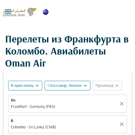

Перелеты из Франкфурта в
Коломбо. Авиабилеты
Oman Air
expand_more
expand_more
expand_more
В один конец
1 пассажир, Эконом
Промокод
Из
close
Frankfurt - Germany (FRA)
В
close
Colombo - Sri Lanka (CMB)