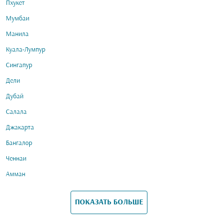
Пхукет
Мумбаи
Манила
Куала-Лумпур
Сингапур
Дели
Дубай
Салала
Джакарта
Бангалор
Ченнаи
Амман
ПОКАЗАТЬ БОЛЬШЕ