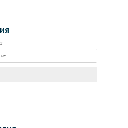
дия
сс
ном
с option Эконом Selected