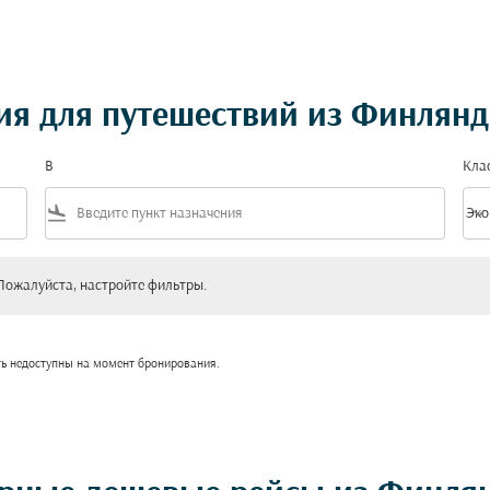
я для путешествий из Финлян
В
Кла
flight_land
keyboard_arrow_down
Эко
Клас
уйста, настройте фильтры.
Пожалуйста, настройте фильтры.
ть недоступны на момент бронирования.