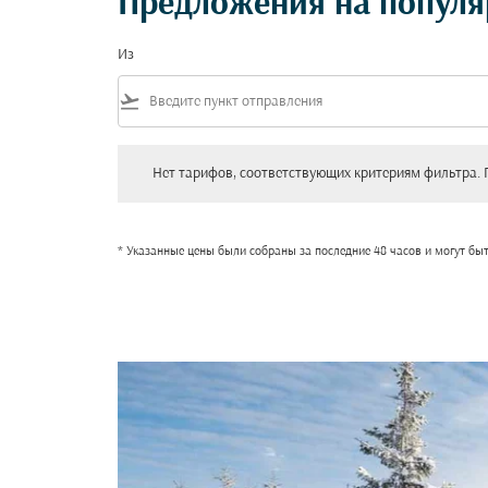
Предложения на попул
Из
flight_takeoff
Нет тарифов, соответствующих критериям фильтра. Пожал
Нет тарифов, соответствующих критериям фильтра. 
* Указанные цены были собраны за последние 48 часов и могут бы