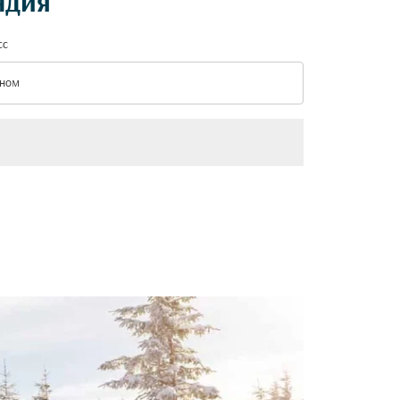
ндия
сс
ном
с option Эконом Selected