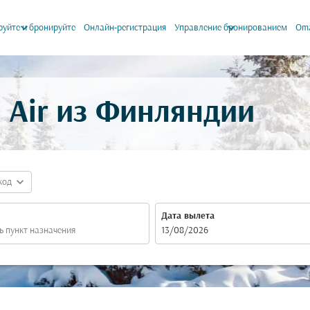
keyboard_arrow_down
keyboard_arrow_down
уйте и бронируйте
Онлайн-регистрация
Управление бронированием
Oma
Air из Финляндии
expand_more
код
Дата вылета
fc-booking-departure-date-aria-label
13/08/2026