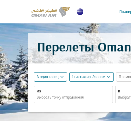
Планир
Перелеты Oman 
expand_more
expand_more
В один конец
1 пассажир, Эконом
Промо
Из
В