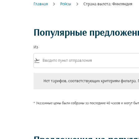
Главная
Рейсы
Страна вылета: Финляндия
Популярные предложени
Из
flight_takeoff
Нет тарифов, соответствующих критериям фильтра. Пожал
Нет тарифов, соответствующих критериям фильтра. 
* Указанные цены были собраны за последние 48 часов и могут бы