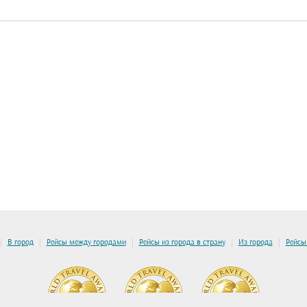
|
|
|
|
|
В город
Рейсы между городами
Рейсы из города в страну
Из города
Рейсы