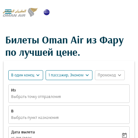

Билеты Oman Air из Фару
по лучшей цене.
expand_more
expand_more
expand_more
В один конец
1 пассажир, Эконом
Промокод
Из
Выбрать точку отправления
В
Выбрать пункт назначения
Дата вылета
today