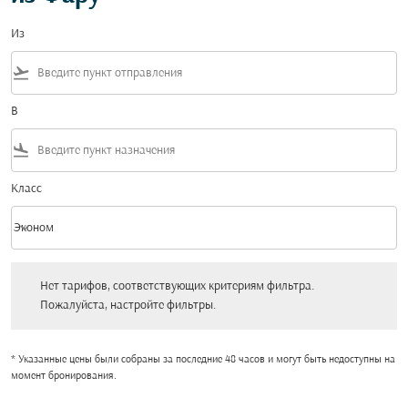
Из
flight_takeoff
В
flight_land
Класс
keyboard_arrow_down
Эконом
Класс option Эконом Selected
Нет тарифов, соответствующих критериям фильтра. Пожалуйста, настройт
Нет тарифов, соответствующих критериям фильтра.
Пожалуйста, настройте фильтры.
* Указанные цены были собраны за последние 48 часов и могут быть недоступны на
момент бронирования.