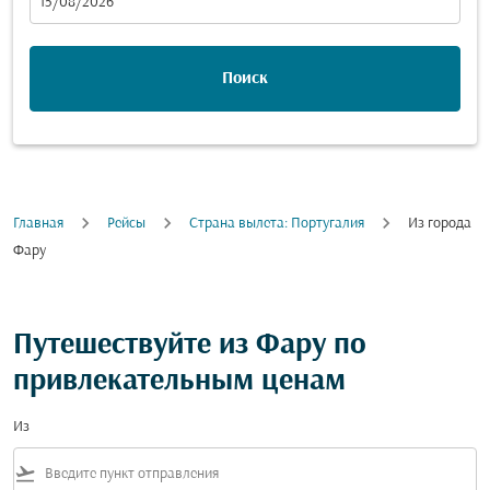
fc-booking-departure-date-aria-label
15/08/2026
Поиск
Главная
Рейсы
Страна вылета: Португалия
Из города
Фару
Путешествуйте из Фару по
привлекательным ценам
Из
flight_takeoff