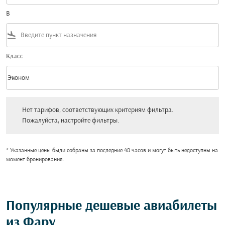
В
flight_land
Класс
keyboard_arrow_down
Эконом
Класс option Эконом Selected
Нет тарифов, соответствующих критериям фильтра. Пожалуйста, настройт
Нет тарифов, соответствующих критериям фильтра.
Пожалуйста, настройте фильтры.
* Указанные цены были собраны за последние 48 часов и могут быть недоступны на
момент бронирования.
Популярные дешевые авиабилеты
из Фару