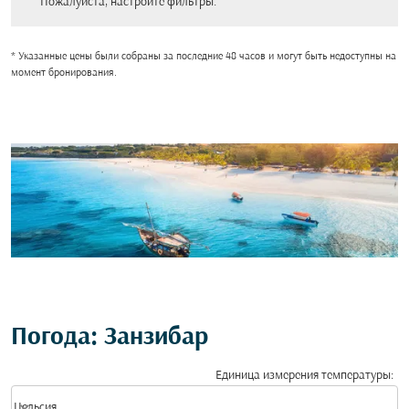
Пожалуйста, настройте фильтры.
* Указанные цены были собраны за последние 48 часов и могут быть недоступны на
момент бронирования.
Погода: Занзибар
Единица измерения температуры
:
Weather unit option Цельсия Selected
keyboard_arrow_down
Цельсия