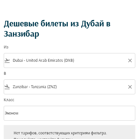
Дешевые билеты из Дубай в
Занзибар
Из
flight_takeoff
close
В
flight_land
close
Класс
keyboard_arrow_down
Эконом
Класс option Эконом Selected
Нет тарифов, соответствующих критериям фильтра. Пожалуйста, настройт
Нет тарифов, соответствующих критериям фильтра.