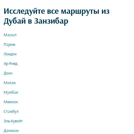
Исследуйте все маршруты из
Дубай в Занзибар
Маскат
Париж
Лондон
Эр-Рияд
Дохи
Милан
Мумбаи
Мюнхен
Стамбул
Эль-Кувейт
Даммам