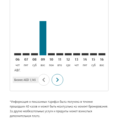
Displaying fares for август-2026
DXB–ZNZ: cmp-view-offers-disclaimer. Найти пред
DXB–ZNZ: cmp-view-offers-disclaimer. Найти 
DXB–ZNZ: cmp-view-offers-disclaimer. Най
DXB–ZNZ, 09/08/2026: От AED 1,145
DXB–ZNZ: cmp-view-offers-disclai
DXB–ZNZ: cmp-view-offers-dis
DXB–ZNZ: cmp-view-offers
DXB–ZNZ: cmp-view-of
DXB–ZNZ: cmp-vie
DXB–ZNZ: cmp
DXB–ZNZ: 
DXB–Z
D
06
07
08
09
10
11
12
13
14
15
16
17
чет
пят
суб
вос
пон
вто
сре
чет
пят
суб
вос
пон
в
АВГ.
chevron_left
chevron_right
Бизнес
AED 1,145
*Информация о показанных тарифах была получена в течение
прошедших 48 часов и может быть неактуальна на момент бронирования.
За другие необязательные услуги и продукты может взиматься
дополнительная плата.