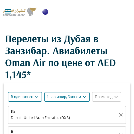

Перелеты из Дубая в
Занзибар. Авиабилеты
Oman Air по цене от
AED
1,145*
expand_more
expand_more
expand_more
В один конец
1 пассажир, Эконом
Промокод
Из
close
Dubai - United Arab Emirates (DXB)
В