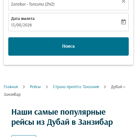
close
Zanzibar - Tanzania (ZNZ)
Дата вылета
today
fc-booking-departure-date-aria-label
13/08/2026
Поиск
Главная
Рейсы
Cтрана прилёта: Танзания
Дубай —
Занзибар
Наши самые популярные
рейсы из Дубай в Занзибар