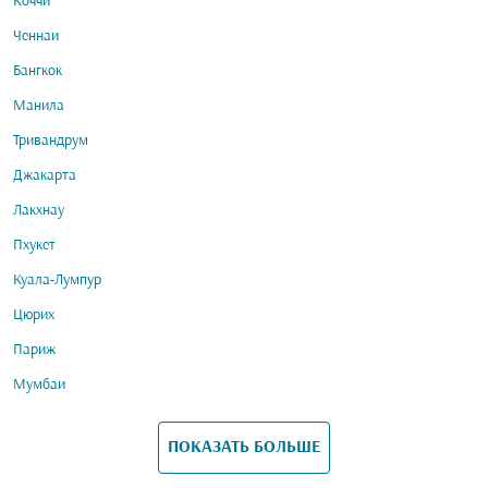
Коччи
Ченнаи
Бангкок
Манила
Тривандрум
Джакарта
Лакхнау
Пхукет
Куала-Лумпур
Цюрих
Париж
Мумбаи
ПОКАЗАТЬ БОЛЬШЕ