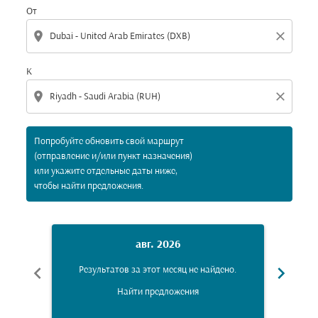
От
location_on
close
К
location_on
close
Попробуйте обновить свой маршрут
(отправление и/или пункт назначения)
или укажите отдельные даты ниже,
чтобы найти предложения.
авг. 2026
chevron_left
chevron_right
Результатов за этот месяц не найдено.
Рез
Найти предложения