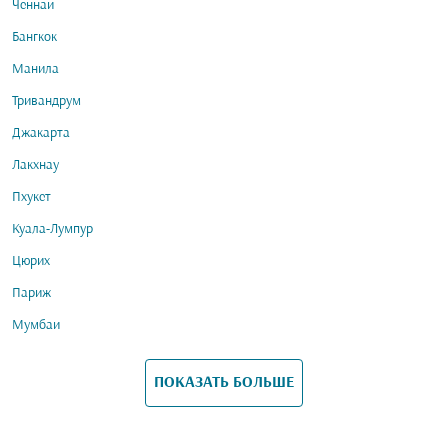
Ченнаи
Бангкок
Манила
Тривандрум
Джакарта
Лакхнау
Пхукет
Куала-Лумпур
Цюрих
Париж
Мумбаи
ПОКАЗАТЬ БОЛЬШЕ