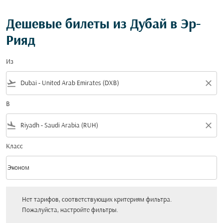
Дешевые билеты из Дубай в Эр-
Рияд
Из
flight_takeoff
close
В
flight_land
close
Класс
keyboard_arrow_down
Эконом
Класс option Эконом Selected
Нет тарифов, соответствующих критериям фильтра. Пожалуйста, настройт
Нет тарифов, соответствующих критериям фильтра.
Пожалуйста, настройте фильтры.