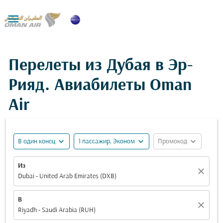

Перелеты из Дубая в Эр-
Рияд. Авиабилеты Oman
Air
expand_more
expand_more
expand_more
В один конец
1 пассажир, Эконом
Промокод
Из
close
Dubai - United Arab Emirates (DXB)
В
close
Riyadh - Saudi Arabia (RUH)