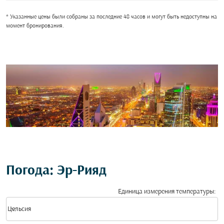
* Указанные цены были собраны за последние 48 часов и могут быть недоступны на
момент бронирования.
Погода: Эр-Рияд
Единица измерения температуры
:
Weather unit option Цельсия Selected
keyboard_arrow_down
Цельсия