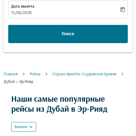
Дата вылета
today
fc-booking-departure-date-aria-label
13/08/2026
Поиск
Главная
Рейсы
Cтрана прилёта: Саудовская Аравия
Дубай — Эр-Рияд
Попробуйте обновить свой маршрут (отправление и
Наши самые популярные
рейсы из Дубай в Эр-Рияд
expand_more
Эконом