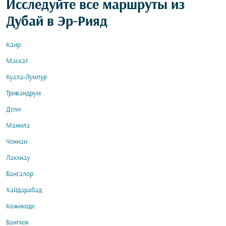
Исследуйте все маршруты из
Дубай в Эр-Рияд
Каир
Маскат
Куала-Лумпур
Тривандрум
Дели
Манила
Ченнаи
Лакхнау
Бангалор
Хайдарабад
Кожикоде
Бангкок