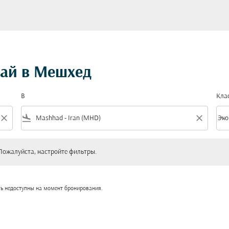
бай в Мешхед
В
Кла
close
flight_land
close
keyboard_arrow_down
Эко
Клас
уйста, настройте фильтры.
Пожалуйста, настройте фильтры.
ть недоступны на момент бронирования.