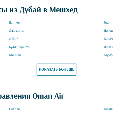
ты из Дубай в Мешхед
Бангкок
Гоа
Джакарта
Джид
Дубай
Карач
Куала-Лумпур
Лакхн
Манила
Мумб
ПОКАЗАТЬ БОЛЬШЕ
равления Oman Air
Салала
Кожик