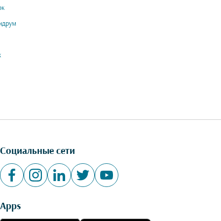
ок
ндрум
х
Социальные сети
Apps