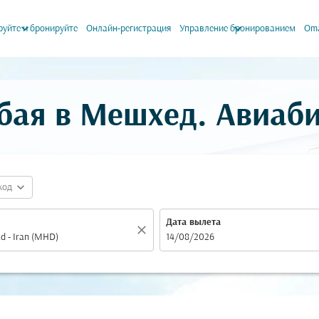
keyboard_arrow_down
keyboard_arrow_down
уйте и бронируйте
Онлайн-регистрация
Управление бронированием
Oma
бая в Мешхед. Авиаб
expand_more
код
Дата вылета
close
fc-booking-departure-date-aria-label
14/08/2026