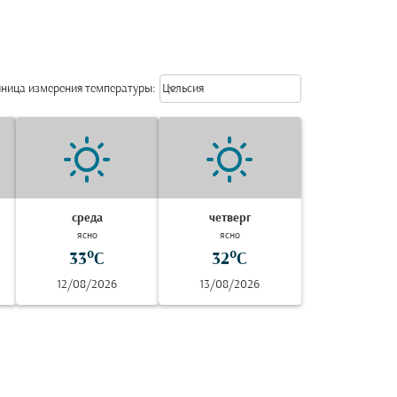
Weather unit option Цельсия Selec
keyboard_arrow_down
ница измерения температуры
:
Цельсия
среда
четверг
ясно
ясно
33°C
32°C
12/08/2026
13/08/2026