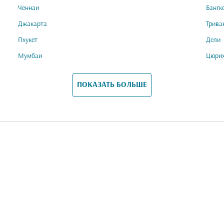
Ченнаи
Бангк
Джакарта
Трива
Пхукет
Дели
Мумбаи
Цюри
ПОКАЗАТЬ БОЛЬШЕ