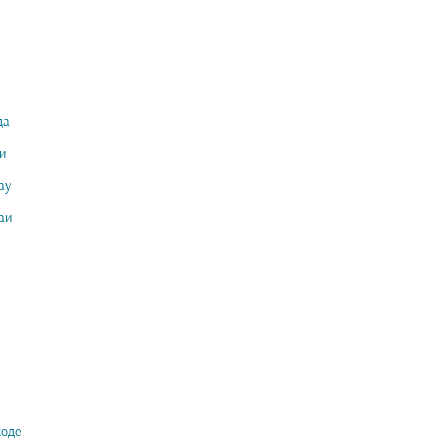
да
и
ау
аи
оде