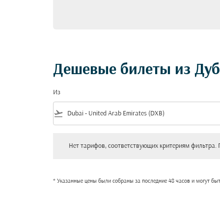
Дешевые билеты из Ду
Из
flight_takeoff
Нет тарифов, соответствующих критериям фильтра. Пожал
Нет тарифов, соответствующих критериям фильтра. 
* Указанные цены были собраны за последние 48 часов и могут бы