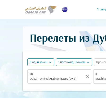
Планир
Перелеты из Ду
expand_more
expand_more
В один конец
1 пассажир, Эконом
Промо
Из
В
close