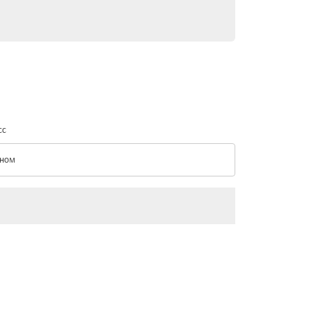
сс
ном
с option Эконом Selected