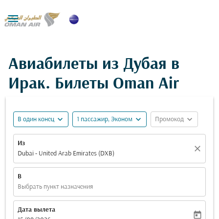

Авиабилеты из Дубая в
Ирак. Билеты Oman Air
expand_more
expand_more
expand_more
В один конец
1 пассажир, Эконом
Промокод
Из
close
Dubai - United Arab Emirates (DXB)
В
Выбрать пункт назначения
Дата вылета
today