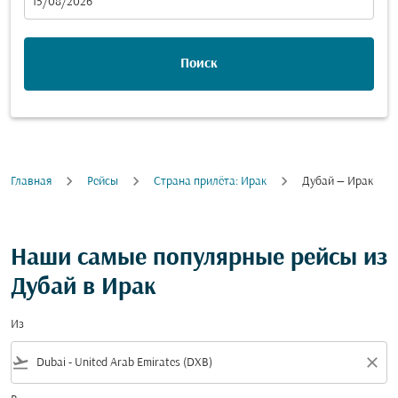
fc-booking-departure-date-aria-label
15/08/2026
Поиск
Главная
Рейсы
Cтрана прилёта: Ирак
Дубай — Ирак
Наши самые популярные рейсы из
Дубай в Ирак
Из
flight_takeoff
close