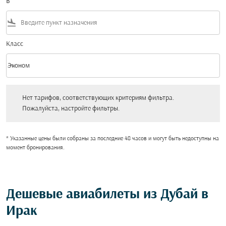
В
flight_land
Класс
keyboard_arrow_down
Эконом
Класс option Эконом Selected
Нет тарифов, соответствующих критериям фильтра. Пожалуйста, настройт
Нет тарифов, соответствующих критериям фильтра.
Пожалуйста, настройте фильтры.
* Указанные цены были собраны за последние 48 часов и могут быть недоступны на
момент бронирования.
Дешевые авиабилеты из Дубай в
Ирак