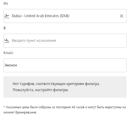
Из
flight_takeoff
close
В
flight_land
Класс
keyboard_arrow_down
Эконом
Класс option Эконом Selected
Нет тарифов, соответствующих критериям фильтра. Пожалуйста, настройт
Нет тарифов, соответствующих критериям фильтра.
Пожалуйста, настройте фильтры.
* Указанные цены были собраны за последние 48 часов и могут быть недоступны на
момент бронирования.