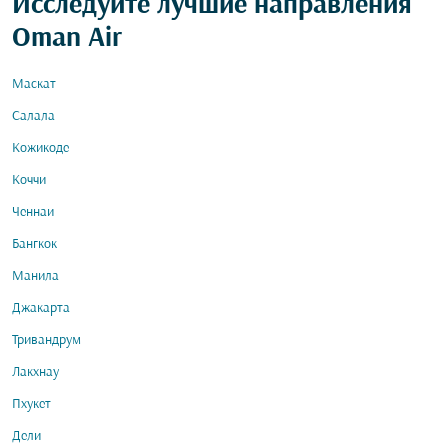
Исследуйте лучшие направления
Oman Air
Маскат
Салала
Кожикоде
Коччи
Ченнаи
Бангкок
Манила
Джакарта
Тривандрум
Лакхнау
Пхукет
Дели