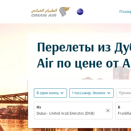
Планир
Перелеты из Д
Air по цене от
A
expand_more
expand_more
В один конец
1 пассажир, Эконом
Промо
Из
В
close