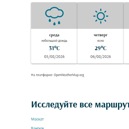
среда
четверг
небольшой дождь
ясно
31°C
29°C
05/08/2026
06/08/2026
На платформе
: OpenWeatherMap.org
Исследуйте все маршру
Маскат
Бангкок