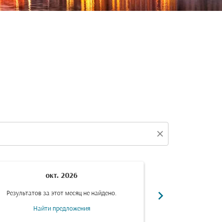
close
окт. 2026
н
chevron_right
Результатов за этот месяц не найдено.
Результатов за
Найти предложения
Найт