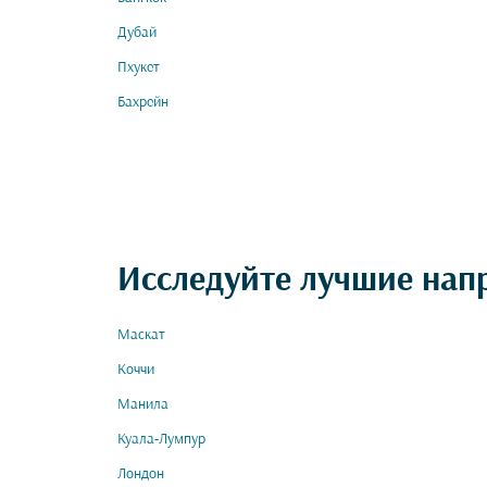
Дубай
Пхукет
Бахрейн
Исследуйте лучшие нап
Маскат
Коччи
Манила
Куала-Лумпур
Лондон