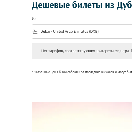
Дешевые билеты из Дуб
Из
flight_takeoff
Нет тарифов, соответствующих критериям фильтра. Пожал
Нет тарифов, соответствующих критериям фильтра. 
* Указанные цены были собраны за последние 48 часов и могут бы