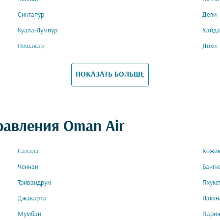
Сингапур
Дели
Куала-Лумпур
Хайда
Пешавар
Дохи
ПОКАЗАТЬ БОЛЬШЕ
равления Oman Air
Салала
Кожик
Ченнаи
Бангк
Тривандрум
Пхуке
Джакарта
Лакхн
Мумбаи
Пари