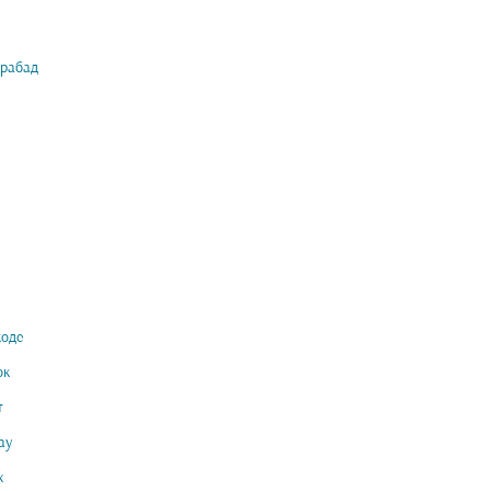
рабад
оде
ок
т
ау
ж