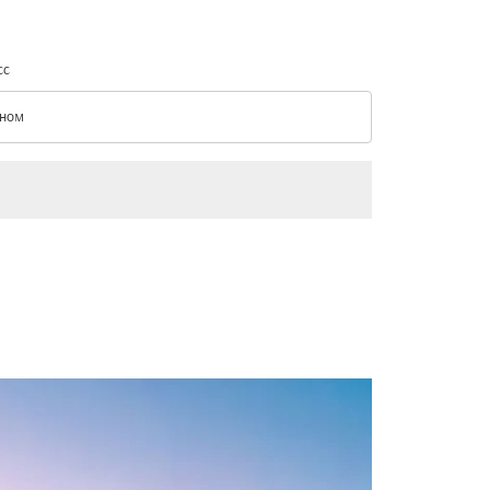
сс
ном
с option Эконом Selected