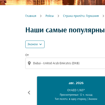
Главная
Рейсы
Cтрана прилёта: Германия
Наши самые популярные
expand_more
Эконом
От
location_on
авг. 2026
От
AED 1,165
*
chevron_left
Просмотренные: 12 ч. назад
Тип полета: в одну сторону
/
Эконом