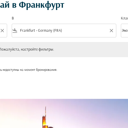
ай в Франкфурт
В
Кла
close
flight_land
close
keyboard_arrow_down
Эко
Клас
уйста, настройте фильтры.
Пожалуйста, настройте фильтры.
ть недоступны на момент бронирования.