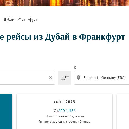
Дубай — Франкфурт
 рейсы из Дубай в Франкфурт
К
compare_arrows
close
location_on
сент. 2026
От
AED 1,165
*
Просмотренные: 1 д. назад
Тип полета: в одну сторону
/
Эконом