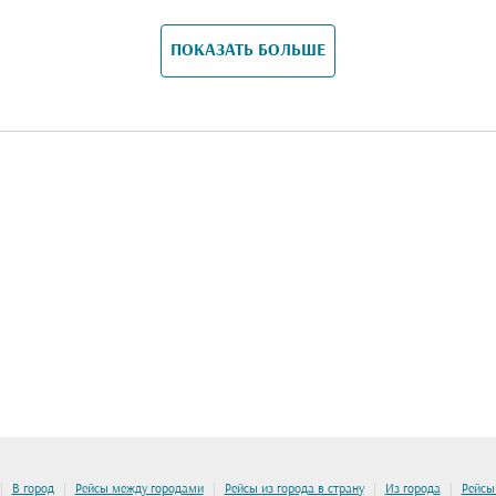
ПОКАЗАТЬ БОЛЬШЕ
|
|
|
|
|
В город
Рейсы между городами
Рейсы из города в страну
Из города
Рейсы