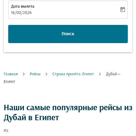
Дата вылета
today
fc-booking-departure-date-aria-label
16/08/2026
Поиск
Главная
Рейсы
Cтрана прилёта: Египет
Дубай —
Египет
Наши самые популярные рейсы из
Дубай в Египет
Из