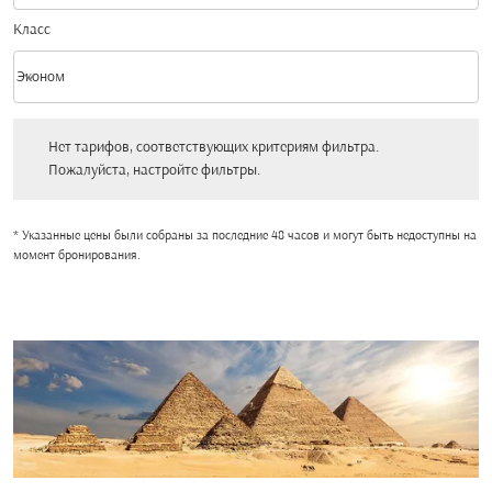
Класс
keyboard_arrow_down
Эконом
Класс option Эконом Selected
Нет тарифов, соответствующих критериям фильтра. Пожалуйста, настройт
Нет тарифов, соответствующих критериям фильтра.
Пожалуйста, настройте фильтры.
* Указанные цены были собраны за последние 48 часов и могут быть недоступны на
момент бронирования.