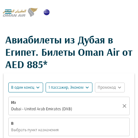

Авиабилеты из Дубая в
Египет. Билеты Oman Air от
AED 885*
expand_more
expand_more
expand_more
В один конец
1 пассажир, Эконом
Промокод
Из
close
Dubai - United Arab Emirates (DXB)
В
Выбрать пункт назначения