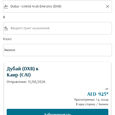
flight_takeoff
close
В
flight_land
Класс
keyboard_arrow_down
Эконом
Класс option Эконом Selected
Дубай (DXB)
к
Каир (CAI)
Отправление: 13/08/2026
от
AED 925
*
Просмотренные: 1 д. назад
В одну сторону
/
Эконом
Забронировать