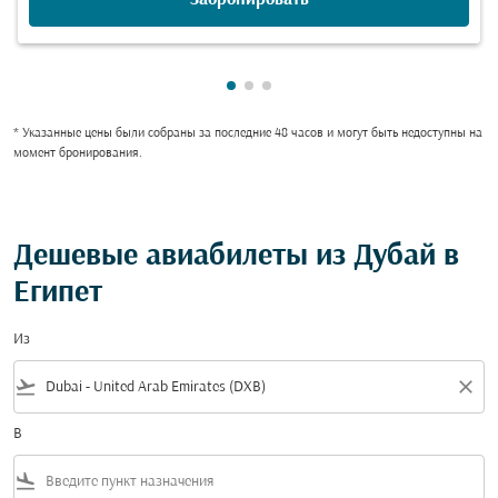
Показаны cmp-pagination-show
Показаны cmp-pagination-sh
Показаны cmp-pagination-
* Указанные цены были собраны за последние 48 часов и могут быть недоступны на
момент бронирования.
Дешевые авиабилеты из Дубай в
Египет
Из
flight_takeoff
close
В
flight_land