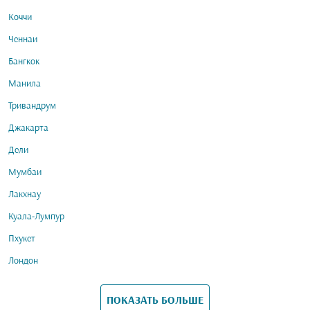
Коччи
Ченнаи
Бангкок
Манила
Тривандрум
Джакарта
Дели
Мумбаи
Лакхнау
Куала-Лумпур
Пхукет
Лондон
ПОКАЗАТЬ БОЛЬШЕ