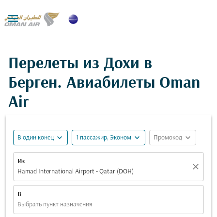

Перелеты из Дохи в
Берген. Авиабилеты Oman
Air
expand_more
expand_more
expand_more
В один конец
1 пассажир, Эконом
Промокод
Из
close
Hamad International Airport - Qatar (DOH)
В
Выбрать пункт назначения