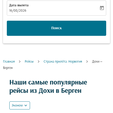
Дата вылета
today
fc-booking-departure-date-aria-label
16/08/2026
Поиск
Главная
Рейсы
Cтрана прилёта: Норвегия
Дохи —
Берген
Попробуйте обновить свой маршрут (отправление и
Наши самые популярные
рейсы из Дохи в Берген
expand_more
Эконом