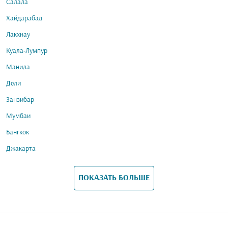
Салала
Хайдарабад
Лакхнау
Куала-Лумпур
Манила
Дели
Занзибар
Мумбаи
Бангкок
Джакарта
ПОКАЗАТЬ БОЛЬШЕ