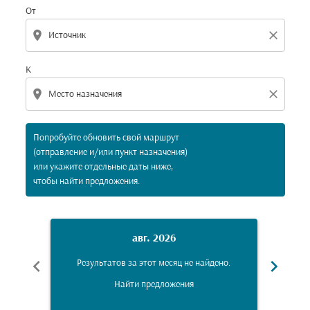
От
location_on
close
К
location_on
close
Попробуйте обновить свой маршрут
(отправление и/или пункт назначения)
или укажите отдельные даты ниже,
чтобы найти предложения.
авг. 2026
chevron_left
chevron_right
Результатов за этот месяц не найдено.
Рез
Найти предложения