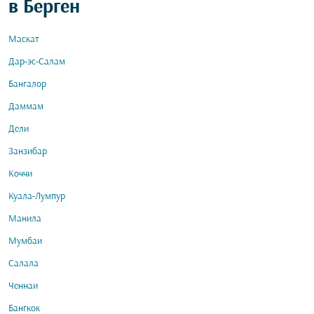
в Берген
Маскат
Дар-эс-Салам
Бангалор
Даммам
Дели
Занзибар
Коччи
Куала-Лумпур
Манила
Мумбаи
Салала
Ченнаи
Бангкок