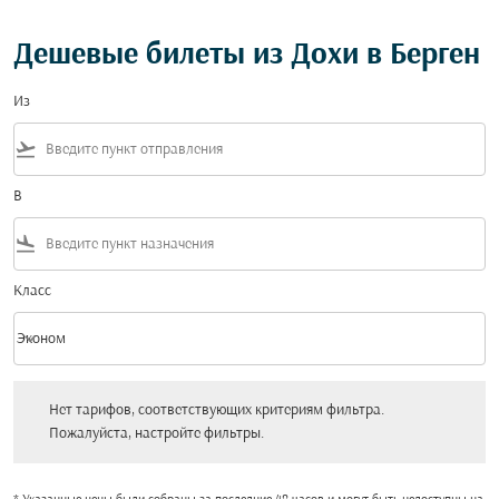
Дешевые билеты из Дохи в Берген
Из
flight_takeoff
В
flight_land
Класс
keyboard_arrow_down
Эконом
Класс option Эконом Selected
Нет тарифов, соответствующих критериям фильтра. Пожалуйста, настройт
Нет тарифов, соответствующих критериям фильтра.
Пожалуйста, настройте фильтры.