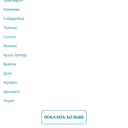
Тривандрум
Кожикоде
Хайдарабад
Лакхнау
Салала
Манила
Куала-Лумпур
Бангкок
Дели
Мумбаи
Джакарта
Пхукет
ПОКАЗАТЬ БОЛЬШЕ