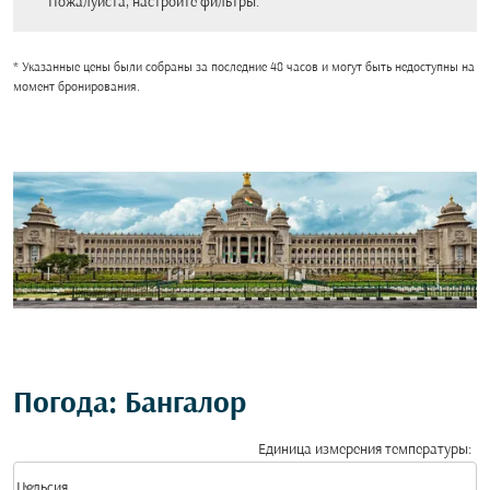
Пожалуйста, настройте фильтры.
* Указанные цены были собраны за последние 48 часов и могут быть недоступны на
момент бронирования.
Погода: Бангалор
Единица измерения температуры
:
Weather unit option Цельсия Selected
keyboard_arrow_down
Цельсия