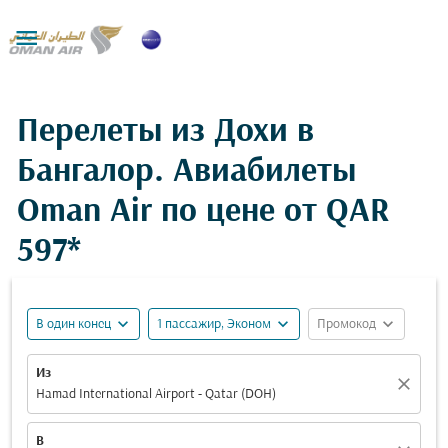

Перелеты из Дохи в
Бангалор. Авиабилеты
Oman Air по цене от
QAR
597*
expand_more
expand_more
expand_more
В один конец
1 пассажир, Эконом
Промокод
Из
close
Hamad International Airport - Qatar (DOH)
В