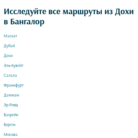
Исследуйте все маршруты из Дохи
в Бангалор
Маскат
Дубай
Дохи
Эль-Кувейт
Салала
Франкфурт
Даммам
Эр-Рияд
Бахрейн
Берген
Москва