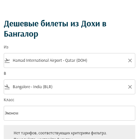
Дешевые билеты из Дохи в
Бангалор
Из
flight_takeoff
close
В
flight_land
close
Класс
keyboard_arrow_down
Эконом
Класс option Эконом Selected
Нет тарифов, соответствующих критериям фильтра. Пожалуйста, настройт
Нет тарифов, соответствующих критериям фильтра.