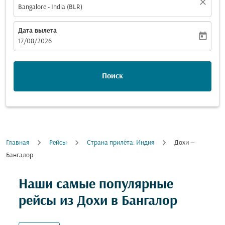
close
Bangalore - India (BLR)
Дата вылета
today
fc-booking-departure-date-aria-label
17/08/2026
Поиск
Главная
Рейсы
Cтрана прилёта: Индия
Дохи —
Бангалор
Наши самые популярные
рейсы из Дохи в Бангалор