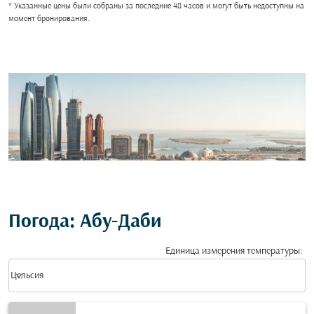
* Указанные цены были собраны за последние 48 часов и могут быть недоступны на
момент бронирования.
Погода: Абу-Даби
Единица измерения температуры
:
Weather unit option Цельсия Selected
keyboard_arrow_down
Цельсия