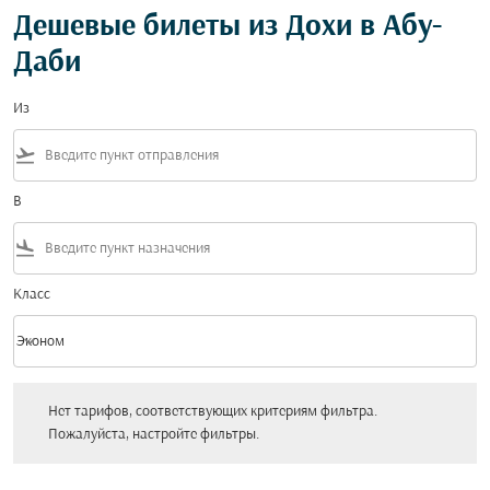
Дешевые билеты из Дохи в Абу-
Даби
Из
flight_takeoff
В
flight_land
Класс
keyboard_arrow_down
Эконом
Класс option Эконом Selected
Нет тарифов, соответствующих критериям фильтра. Пожалуйста, настройт
Нет тарифов, соответствующих критериям фильтра.
Пожалуйста, настройте фильтры.