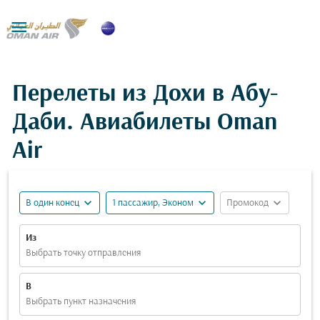

Перелеты из Дохи в Абу-
Даби. Авиабилеты Oman
Air
expand_more
expand_more
expand_more
В один конец
1 пассажир, Эконом
Промокод
Из
Выбрать точку отправления
В
Выбрать пункт назначения