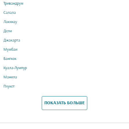
Тривандрум
Салала
Лакхнау
Дели
Джакарта
Мумбаи
Бангкок
Куала-Лумпур
Манила
Пхукет
ПОКАЗАТЬ БОЛЬШЕ