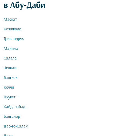
в Абу-Даби
Маскат
Кожикоде
Тривандрум
Манила
Салала
Ченнаи
Бангкок
Коччи
Пхукет
Хайдарабад
Бангалор
Дар-эс-Салам