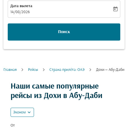
Дата вылета
today
fc-booking-departure-date-aria-label
14/08/2026
Поиск
Главная
Рейсы
Cтрана прилёта: ОАЭ
Дохи — Абу-Даби
Попробуйте обновить свой маршрут (отправление и
Наши самые популярные
рейсы из Дохи в Абу-Даби
expand_more
Эконом
От