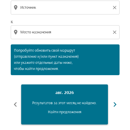
location_on
close
К
location_on
close
Попробуйте обновить свой маршрут
(отправление и/или пункт назначения)
или укажите отдельные даты ниже,
чтобы найти предложения.
авг. 2026
chevron_left
chevron_right
Результатов за этот месяц не найдено.
Рез
Найти предложения