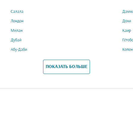
Салала
Дамм
Лондон
Дохи
Милан
Каир
Дубай
Гётеб
Абу-Даби
Копен
ПОКАЗАТЬ БОЛЬШЕ