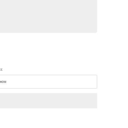
сс
ном
с option Эконом Selected