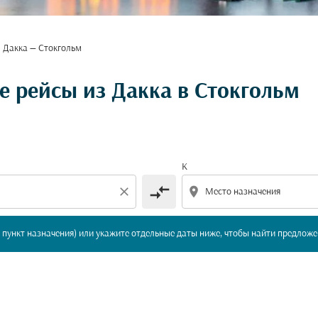
Дакка — Стокгольм
вление и/или пункт назначения) или укажите отдельны
 рейсы из Дакка в Стокгольм
К
compare_arrows
close
location_on
пункт назначения) или укажите отдельные даты ниже, чтобы найти предложе