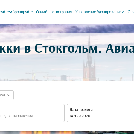
keyboard_arrow_down
keyboard_arrow_down
уйте и бронируйте
Онлайн-регистрация
Управление бронированием
Oma
кки в Стокгольм. Ав
expand_more
код
Дата вылета
fc-booking-departure-date-aria-label
14/08/2026