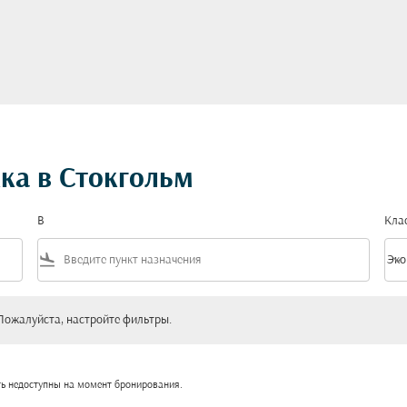
ка в Стокгольм
В
Кла
flight_land
keyboard_arrow_down
Эко
Клас
уйста, настройте фильтры.
Пожалуйста, настройте фильтры.
ть недоступны на момент бронирования.