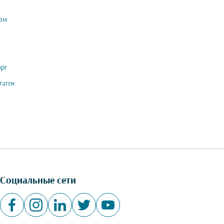
ам
орг
гаген
Социальные сети