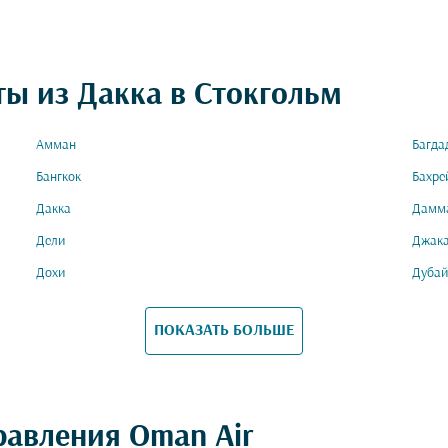
ты из Дакка в Стокгольм
Амман
Багда
Бангкок
Бахре
Дакка
Дамм
Дели
Джак
Дохи
Дубай
ПОКАЗАТЬ БОЛЬШЕ
равления Oman Air