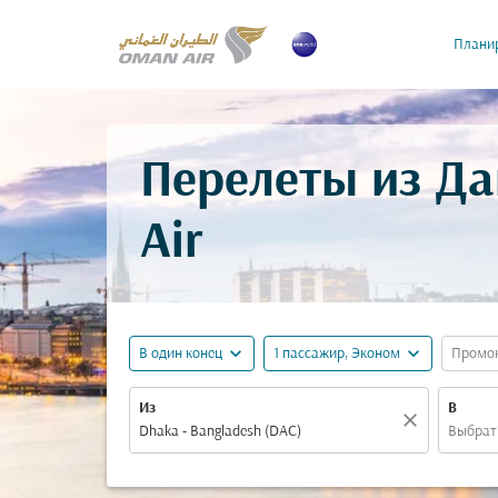
Планир
Перелеты из Да
Air
expand_more
expand_more
В один конец
1 пассажир, Эконом
Промо
Из
В
close