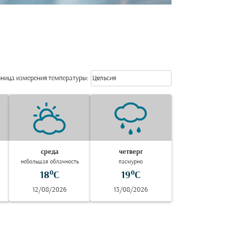
Weather unit option Цельсия Selec
keyboard_arrow_down
ница измерения температуры
:
Цельсия
среда
четверг
небольшая облачность
пасмурно
18°C
19°C
12/08/2026
13/08/2026