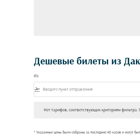
Дешевые билеты из Дак
Из
flight_takeoff
Нет тарифов, соответствующих критериям фильтра. Пожал
Нет тарифов, соответствующих критериям фильтра. 
* Указанные цены были собраны за последние 48 часов и могут бы