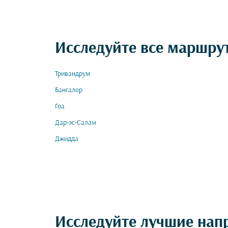
Исследуйте все маршру
Тривандрум
Бангалор
Гоа
Дар-эс-Салам
Джидда
Исследуйте лучшие нап