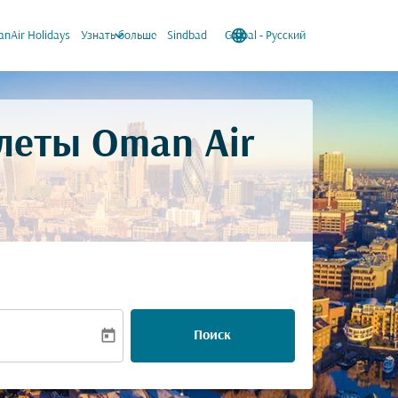
keyboard_arrow_down
language
keyboard_arrow_down
nAir Holidays
Узнать больше
Sindbad
Global
-
Русский
леты Oman Air
today
Поиск