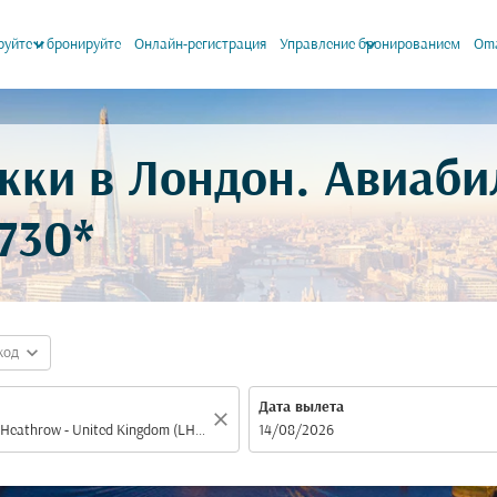
keyboard_arrow_down
keyboard_arrow_down
уйте и бронируйте
Онлайн-регистрация
Управление бронированием
Oma
кки в Лондон. Авиаби
730*
expand_more
код
Дата вылета
close
fc-booking-departure-date-aria-label
14/08/2026