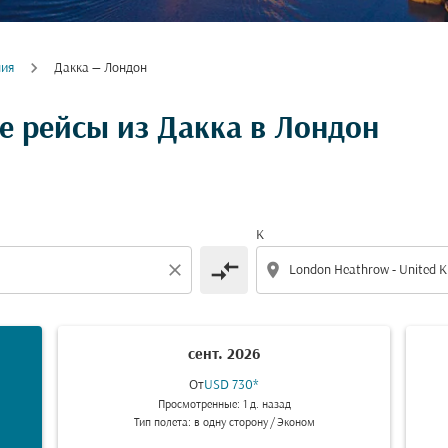
ния
Дакка — Лондон
 рейсы из Дакка в Лондон
К
compare_arrows
close
location_on
сент. 2026
От
USD 730
*
Просмотренные: 1 д. назад
Тип полета: в одну сторону
/
Эконом