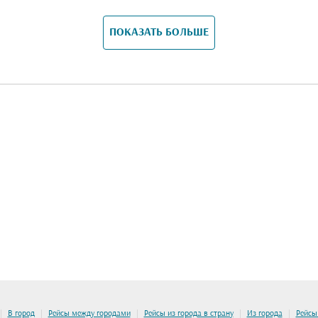
ПОКАЗАТЬ БОЛЬШЕ
|
|
|
|
|
В город
Рейсы между городами
Рейсы из города в страну
Из города
Рейсы