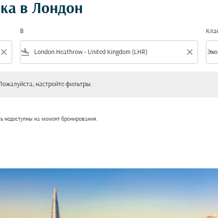
ка в Лондон
В
Кла
close
flight_land
close
keyboard_arrow_down
Эко
Клас
уйста, настройте фильтры.
Пожалуйста, настройте фильтры.
ть недоступны на момент бронирования.