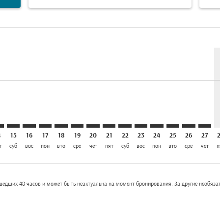
laimer. Найти предложения
disclaimer. Найти предложения
ers-disclaimer. Найти предложения
offers-disclaimer. Найти предложения
iew-offers-disclaimer. Найти предложения
mp-view-offers-disclaimer. Найти предложения
R: cmp-view-offers-disclaimer. Найти предложения
C–LHR: cmp-view-offers-disclaimer. Найти предложения
DAC–LHR: cmp-view-offers-disclaimer. Найти предложен
DAC–LHR: cmp-view-offers-disclaimer. Найти предл
DAC–LHR: cmp-view-offers-disclaimer. Найти п
DAC–LHR: cmp-view-offers-disclaimer. Най
DAC–LHR: cmp-view-offers-disclaimer.
DAC–LHR: cmp-view-offers-disclai
DAC–LHR: cmp-view-offers-dis
DAC–LHR: cmp-view-offers-
DAC–LHR: cmp-view-off
DAC–LHR: cmp-view
DAC–LHR: cmp-
DAC–LHR: 
DAC–L
D
el USD 1.2K
4
15
16
17
18
19
20
21
22
23
24
25
26
27
т
суб
вос
пон
вто
сре
чет
пят
суб
вос
пон
вто
сре
чет
п
едших 48 часов и может быть неактуальна на момент бронирования. За другие необязат