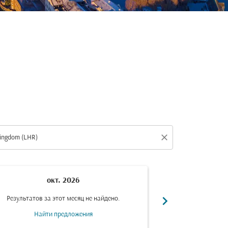
close
окт. 2026
н
chevron_right
Результатов за этот месяц не найдено.
Результатов за
Найти предложения
Найт