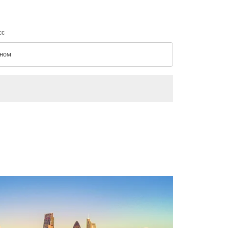
сс
ном
с option Эконом Selected