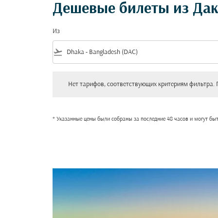
Дешевые билеты из Дак
Из
flight_takeoff
Нет тарифов, соответствующих критериям фильтра. Пожал
Нет тарифов, соответствующих критериям фильтра. 
* Указанные цены были собраны за последние 48 часов и могут бы