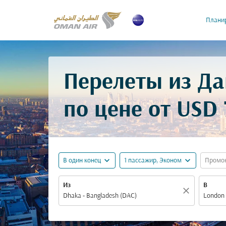
Планир
Перелеты из Да
по цене от
USD 
expand_more
expand_more
В один конец
1 пассажир, Эконом
Промо
Из
В
close