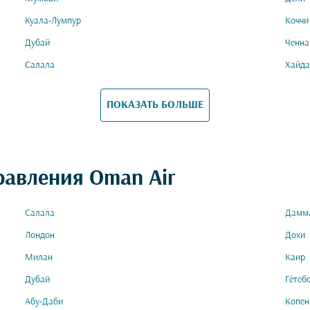
Куала-Лумпур
Коччи
Дубай
Ченна
Салала
Хайда
ПОКАЗАТЬ БОЛЬШЕ
равления Oman Air
Салала
Дамм
Лондон
Дохи
Милан
Каир
Дубай
Гётеб
Абу-Даби
Копен