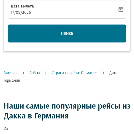
Дата вылета
today
fc-booking-departure-date-aria-label
17/08/2026
Поиск
Главная
Рейсы
Cтрана прилёта: Германия
Дакка —
Германия
Наши самые популярные рейсы из
Дакка в Германия
Из