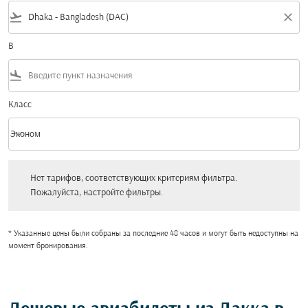
flight_takeoff
close
В
flight_land
Класс
keyboard_arrow_down
Эконом
Класс option Эконом Selected
Нет тарифов, соответствующих критериям фильтра. Пожалуйста, настройт
Нет тарифов, соответствующих критериям фильтра.
Пожалуйста, настройте фильтры.
* Указанные цены были собраны за последние 48 часов и могут быть недоступны на
момент бронирования.