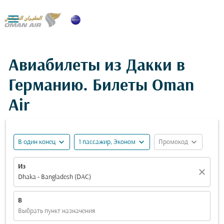

Авиабилеты из Дакки в
Германию. Билеты Oman
Air
expand_more
expand_more
expand_more
В один конец
1 пассажир, Эконом
Промокод
Из
close
Dhaka - Bangladesh (DAC)
В
Выбрать пункт назначения