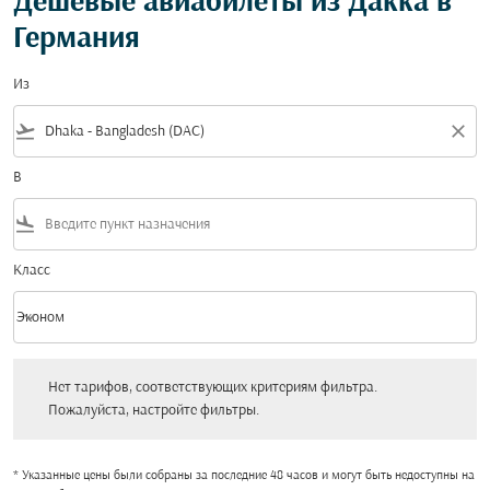
Дешевые авиабилеты из Дакка в
Германия
Из
flight_takeoff
close
В
flight_land
Класс
keyboard_arrow_down
Эконом
Класс option Эконом Selected
Нет тарифов, соответствующих критериям фильтра. Пожалуйста, настройт
Нет тарифов, соответствующих критериям фильтра.
Пожалуйста, настройте фильтры.
* Указанные цены были собраны за последние 48 часов и могут быть недоступны на