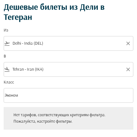
Дешевые билеты из Дели в
Тегеран
Из
flight_takeoff
close
В
flight_land
close
Класс
keyboard_arrow_down
Эконом
Класс option Эконом Selected
Нет тарифов, соответствующих критериям фильтра. Пожалуйста, настройт
Нет тарифов, соответствующих критериям фильтра.
Пожалуйста, настройте фильтры.