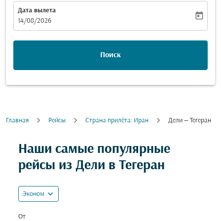
Дата вылета
today
fc-booking-departure-date-aria-label
14/08/2026
Поиск
Главная
Рейсы
Cтрана прилёта: Иран
Дели — Тегеран
Попробуйте обновить свой маршрут (отправление и
Наши самые популярные
рейсы из Дели в Тегеран
expand_more
Эконом
От