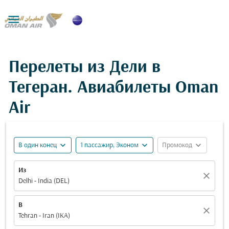

Перелеты из Дели в
Тегеран. Авиабилеты Oman
Air
expand_more
expand_more
expand_more
В один конец
1 пассажир, Эконом
Промокод
Из
close
Delhi - India (DEL)
В
close
Tehran - Iran (IKA)