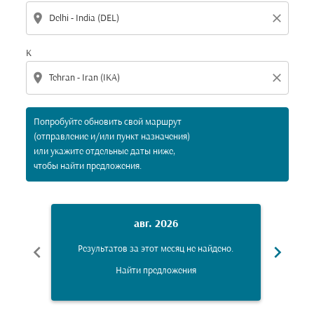
location_on
close
К
location_on
close
Попробуйте обновить свой маршрут
(отправление и/или пункт назначения)
или укажите отдельные даты ниже,
чтобы найти предложения.
авг. 2026
chevron_left
chevron_right
Результатов за этот месяц не найдено.
Рез
Найти предложения