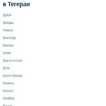
в Тегеран
Дубай
Джидда
Ченнаи
Бангалор
Бангкок
Коччи
Дар-эс-Салам
Дели
Куала-Лумпур
Манила
Маскат
Мумбаи