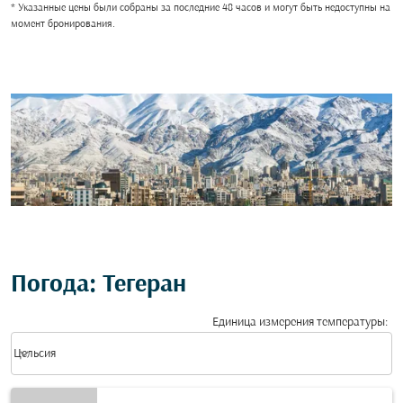
* Указанные цены были собраны за последние 48 часов и могут быть недоступны на
момент бронирования.
Погода: Тегеран
Единица измерения температуры
:
Weather unit option Цельсия Selected
keyboard_arrow_down
Цельсия