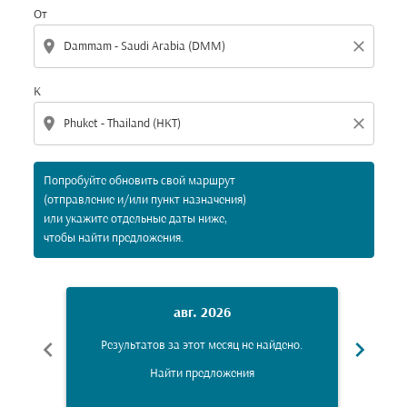
От
location_on
close
К
location_on
close
Попробуйте обновить свой маршрут
(отправление и/или пункт назначения)
или укажите отдельные даты ниже,
чтобы найти предложения.
авг. 2026
chevron_left
chevron_right
Результатов за этот месяц не найдено.
Рез
Найти предложения