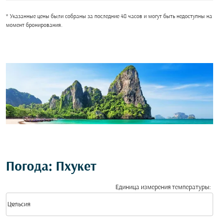
* Указанные цены были собраны за последние 48 часов и могут быть недоступны на
момент бронирования.
Погода: Пхукет
Единица измерения температуры
:
Weather unit option Цельсия Selected
keyboard_arrow_down
Цельсия