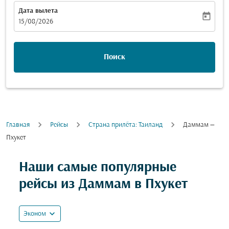
Дата вылета
today
fc-booking-departure-date-aria-label
15/08/2026
Поиск
Главная
Рейсы
Cтрана прилёта: Таиланд
Даммам —
Пхукет
Попробуйте обновить свой маршрут (отправление и
Наши самые популярные
рейсы из Даммам в Пхукет
expand_more
Эконом