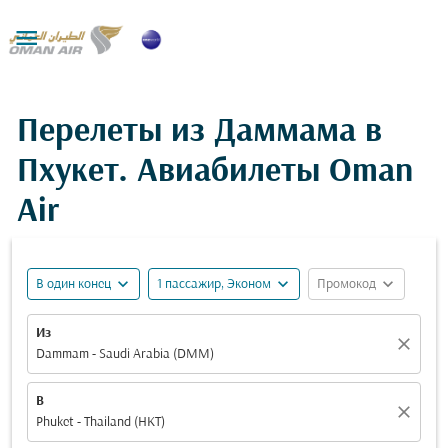

Перелеты из Даммама в
Пхукет. Авиабилеты Oman
Air
expand_more
expand_more
expand_more
В один конец
1 пассажир, Эконом
Промокод
Из
close
Dammam - Saudi Arabia (DMM)
В
close
Phuket - Thailand (HKT)