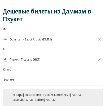
Дешевые билеты из Даммам в
Пхукет
Из
flight_takeoff
close
В
flight_land
close
Класс
keyboard_arrow_down
Эконом
Класс option Эконом Selected
Нет тарифов, соответствующих критериям фильтра. Пожалуйста, настройт
Нет тарифов, соответствующих критериям фильтра.
Пожалуйста, настройте фильтры.