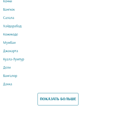
Коччи
Бангкок
Салала
Хайдарабад
Кожикоде
Мумбаи
Джакарта
Куала-Лумпур
Дели
Бангалор
Дакка
ПОКАЗАТЬ БОЛЬШЕ