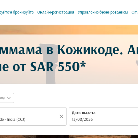
keyboard_arrow_down
keyboard_arrow_down
уйте и бронируйте
Онлайн-регистрация
Управление бронированием
Oma
аммама в Кожикоде. 
не от
SAR 550*
expand_more
код
Дата вылета
close
fc-booking-departure-date-aria-label
13/08/2026