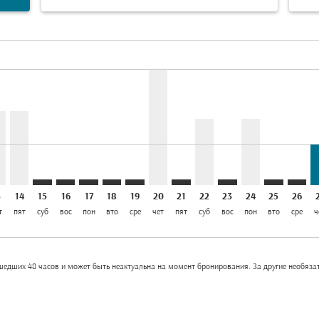
el SAR 1.5K
laimer. Найти предложения
disclaimer. Найти предложения
ers-disclaimer. Найти предложения
-offers-disclaimer. Найти предложения
view-offers-disclaimer. Найти предложения
mp-view-offers-disclaimer. Найти предложения
J, 12/08/2026: От SAR 740
M–CCJ, 13/08/2026: От SAR 986
DMM–CCJ, 14/08/2026: От SAR 986
DMM–CCJ: cmp-view-offers-disclaimer. Найти предл
DMM–CCJ: cmp-view-offers-disclaimer. Найти п
DMM–CCJ: cmp-view-offers-disclaimer. Най
DMM–CCJ: cmp-view-offers-disclaimer.
DMM–CCJ: cmp-view-offers-disclai
DMM–CCJ, 20/08/2026: От SAR 1
DMM–CCJ: cmp-view-offers
DMM–CCJ, 22/08/2026:
DMM–CCJ: cmp-view
DMM–CCJ, 24/0
DMM–CCJ: 
DMM–C
D
el SAR 550
3
14
15
16
17
18
19
20
21
22
23
24
25
26
т
пят
суб
вос
пон
вто
сре
чет
пят
суб
вос
пон
вто
сре
ч
едших 48 часов и может быть неактуальна на момент бронирования. За другие необязат