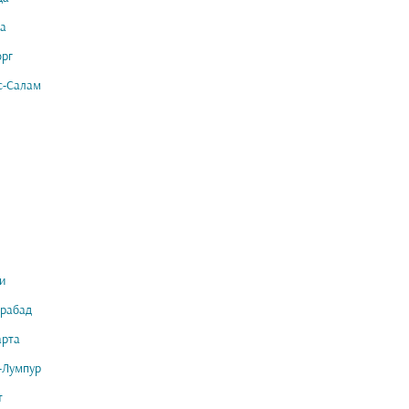
а
орг
с-Салам
и
рабад
арта
-Лумпур
т