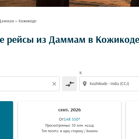
Даммам — Кожикоде
е рейсы из Даммам в Кожикод
К
compare_arrows
close
location_on
сент. 2026
От
SAR 550
*
Просмотренные: 30 мин. назад
Тип полета: в одну сторону
/
Эконом