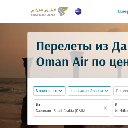
Планир
Перелеты из Д
Oman Air по це
expand_more
expand_more
В один конец
1 пассажир, Эконом
Промо
Из
В
close