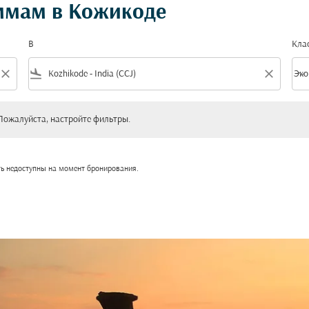
ммам в Кожикоде
В
Кла
close
flight_land
close
keyboard_arrow_down
Эко
Клас
уйста, настройте фильтры.
Пожалуйста, настройте фильтры.
ть недоступны на момент бронирования.