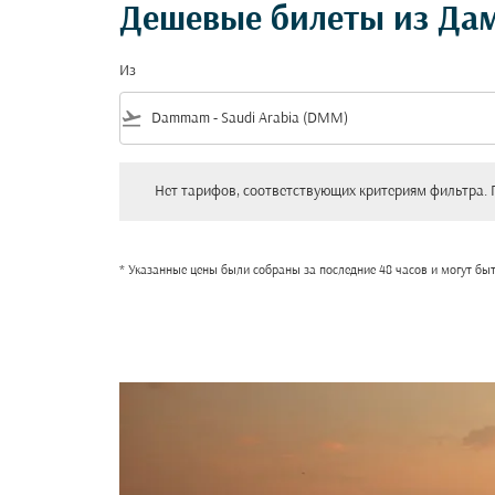
Дешевые билеты из Да
Из
flight_takeoff
Нет тарифов, соответствующих критериям фильтра. Пожал
Нет тарифов, соответствующих критериям фильтра. 
* Указанные цены были собраны за последние 48 часов и могут бы