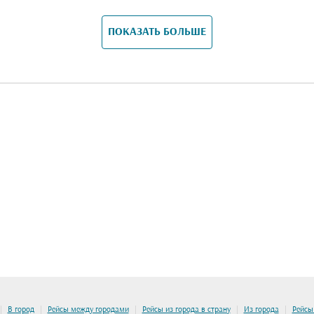
ПОКАЗАТЬ БОЛЬШЕ
|
|
|
|
|
В город
Рейсы между городами
Рейсы из города в страну
Из города
Рейсы