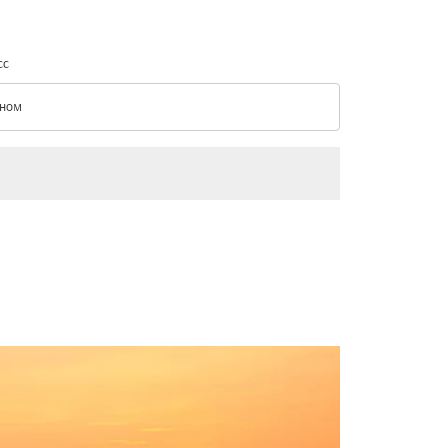
сс
ном
с option Эконом Selected