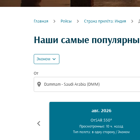
Главная
Рейсы
Cтрана прилёта: Индия
Наши самые популярны
expand_more
Эконом
От
location_on
авг. 2026
От
SAR 550
*
chevron_left
Просмотренные: 10 ч. назад
Тип полета: в одну сторону
/
Эконом