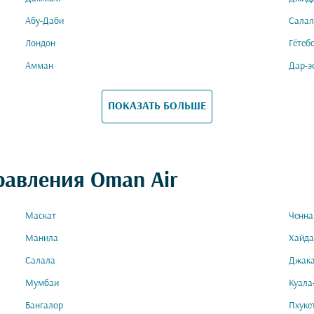
Абу-Даби
Салал
Лондон
Гётеб
Амман
Дар-э
ПОКАЗАТЬ БОЛЬШЕ
равления Oman Air
Маскат
Ченна
Манила
Хайда
Салала
Джак
Мумбаи
Куала
Бангалор
Пхуке