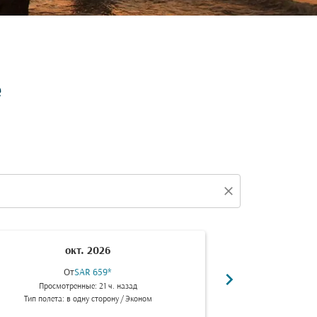
е
close
окт. 2026
н
От
SAR 659
*
chevron_right
Результатов за
Просмотренные: 21 ч. назад
Найт
Тип полета: в одну сторону
/
Эконом