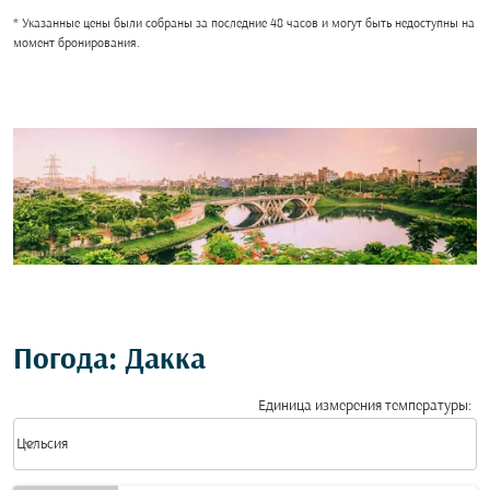
* Указанные цены были собраны за последние 48 часов и могут быть недоступны на
момент бронирования.
Погода: Дакка
Единица измерения температуры
:
Weather unit option Цельсия Selected
keyboard_arrow_down
Цельсия