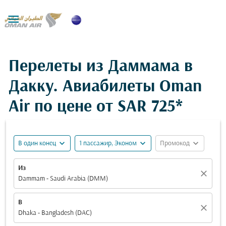

Перелеты из Даммама в
Дакку. Авиабилеты Oman
Air по цене от
SAR 725*
expand_more
expand_more
expand_more
В один конец
1 пассажир, Эконом
Промокод
Из
close
Dammam - Saudi Arabia (DMM)
В
close
Dhaka - Bangladesh (DAC)