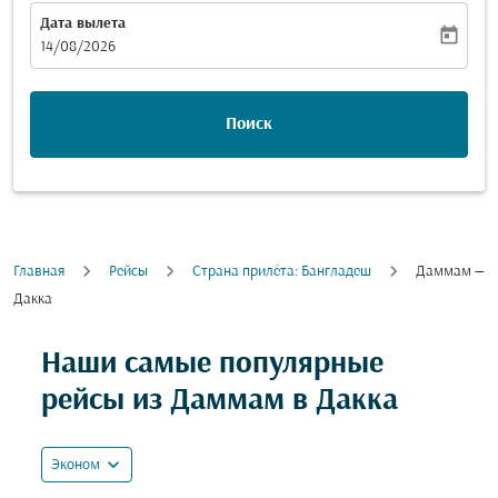
Дата вылета
today
fc-booking-departure-date-aria-label
14/08/2026
Поиск
Главная
Рейсы
Cтрана прилёта: Бангладеш
Даммам —
Дакка
Наши самые популярные
рейсы из Даммам в Дакка
expand_more
Эконом