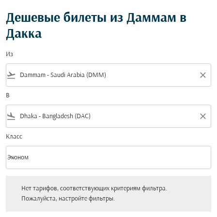
Дешевые билеты из Даммам в
Дакка
Из
flight_takeoff
close
В
flight_land
close
Класс
keyboard_arrow_down
Эконом
Класс option Эконом Selected
Нет тарифов, соответствующих критериям фильтра. Пожалуйста, настройт
Нет тарифов, соответствующих критериям фильтра.
Пожалуйста, настройте фильтры.