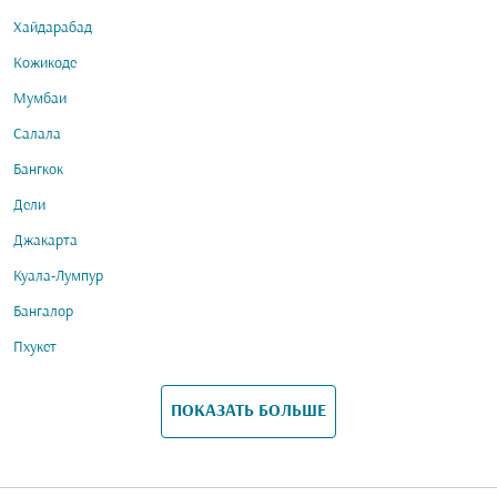
Хайдарабад
Кожикоде
Мумбаи
Салала
Бангкок
Дели
Джакарта
Куала-Лумпур
Бангалор
Пхукет
ПОКАЗАТЬ БОЛЬШЕ