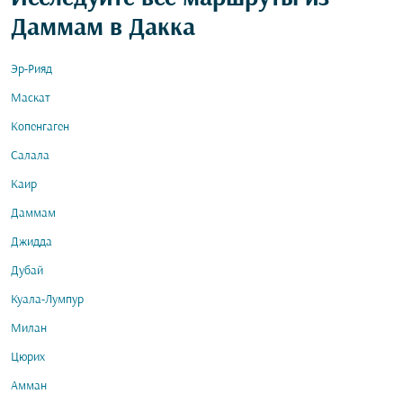
Даммам в Дакка
Эр-Рияд
Маскат
Копенгаген
Салала
Каир
Даммам
Джидда
Дубай
Куала-Лумпур
Милан
Цюрих
Амман