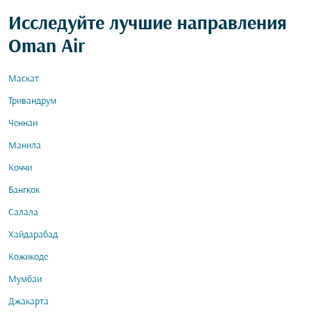
Исследуйте лучшие направления
Oman Air
Маскат
Тривандрум
Ченнаи
Манила
Коччи
Бангкок
Салала
Хайдарабад
Кожикоде
Мумбаи
Джакарта