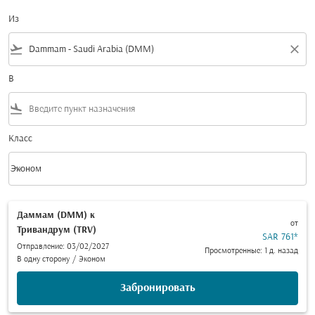
Из
flight_takeoff
close
В
flight_land
Класс
keyboard_arrow_down
Эконом
Класс option Эконом Selected
Даммам (DMM)
к
от
Тривандрум (TRV)
SAR 761
*
Отправление: 03/02/2027
Просмотренные: 1 д. назад
В одну сторону
/
Эконом
Забронировать