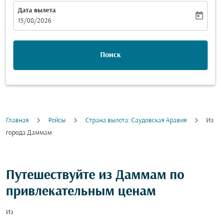
Дата вылета
today
fc-booking-departure-date-aria-label
15/08/2026
Поиск
Главная
Рейсы
Страна вылета: Саудовская Аравия
Из
города Даммам
Путешествуйте из Даммам по
привлекательным ценам
Из