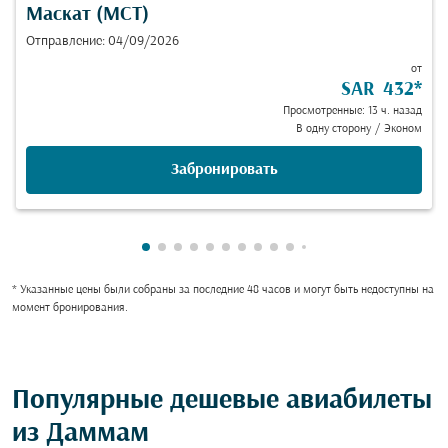
Маскат (MCT)
Отправление: 04/09/2026
от
SAR 432
*
Просмотренные: 13 ч. назад
В одну сторону
/
Эконом
Забронировать
Показаны cmp-pagination-showing-car
Показаны cmp-pagination-showing-c
Показаны cmp-pagination-showing
Показаны cmp-pagination-showi
Показаны cmp-pagination-show
Показаны cmp-pagination-sh
Показаны cmp-pagination-
Показаны cmp-paginatio
Показаны cmp-paginat
Показаны cmp-pagin
Показаны cmp-pag
Показаны cmp-p
Показаны cmp-
Показаны cm
Показаны 
Показан
Показ
Пок
П
* Указанные цены были собраны за последние 48 часов и могут быть недоступны на
момент бронирования.
Популярные дешевые авиабилеты
из Даммам