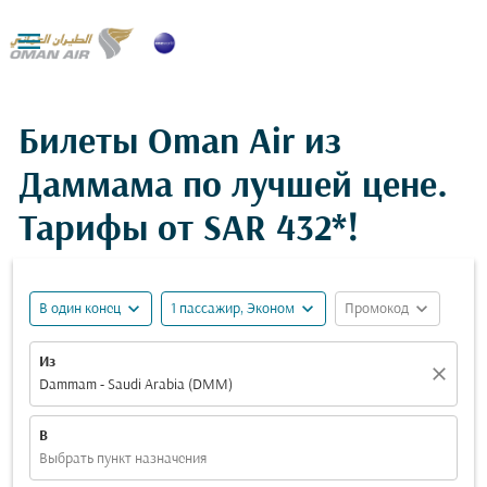

Билеты Oman Air из
Даммама по лучшей цене.
Тарифы от
SAR 432*
!
expand_more
expand_more
expand_more
В один конец
1 пассажир, Эконом
Промокод
Из
close
Dammam - Saudi Arabia (DMM)
В
Выбрать пункт назначения