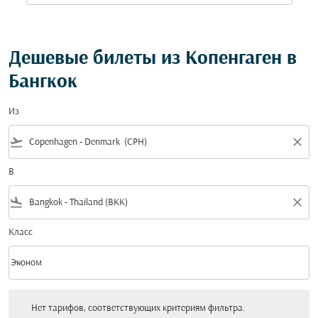
Дешевые билеты из Копенгаген в
Бангкок
Из
flight_takeoff
close
В
flight_land
close
Класс
keyboard_arrow_down
Эконом
Класс option Эконом Selected
Нет тарифов, соответствующих критериям фильтра. Пожалуйста, настройт
Нет тарифов, соответствующих критериям фильтра.