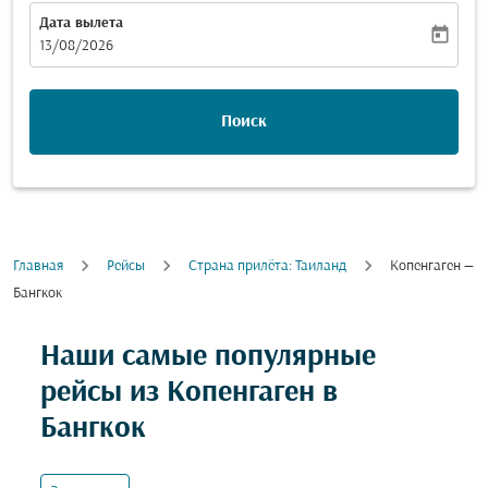
Дата вылета
today
fc-booking-departure-date-aria-label
13/08/2026
Поиск
Главная
Рейсы
Cтрана прилёта: Таиланд
Копенгаген —
Бангкок
Попробуйте обновить свой маршрут (отправление и
Наши самые популярные
рейсы из Копенгаген в
Бангкок