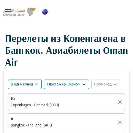

Перелеты из Копенгагена в
Бангкок. Авиабилеты Oman
Air
expand_more
expand_more
expand_more
В один конец
1 пассажир, Эконом
Промокод
Из
close
Copenhagen - Denmark (CPH)
В
close
Bangkok - Thailand (BKK)