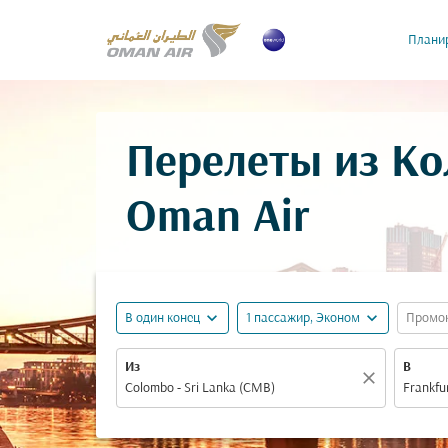
Планир
Перелеты из К
Oman Air
expand_more
expand_more
В один конец
1 пассажир, Эконом
Промо
Из
В
close