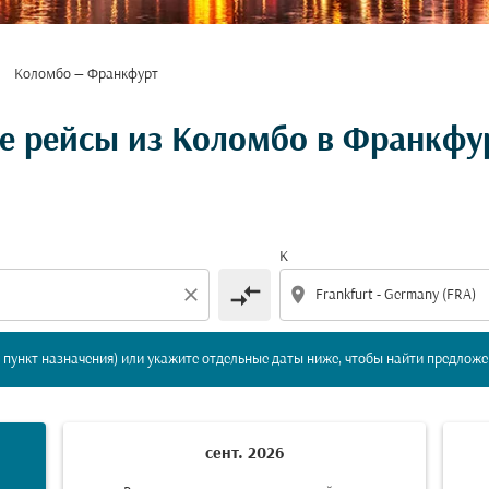
Коломбо — Франкфурт
вление и/или пункт назначения) или укажите отдельны
е рейсы из Коломбо в Франкфу
К
compare_arrows
close
location_on
пункт назначения) или укажите отдельные даты ниже, чтобы найти предложе
сент. 2026