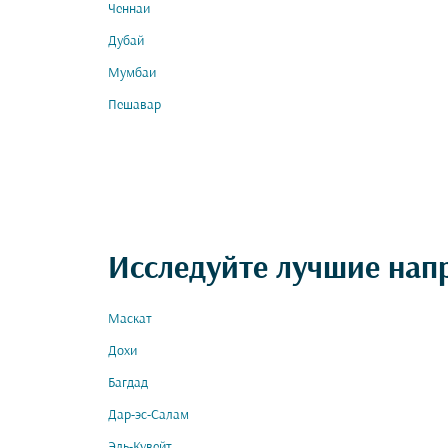
Ченнаи
Дубай
Мумбаи
Пешавар
Исследуйте лучшие нап
Маскат
Дохи
Багдад
Дар-эс-Салам
Эль-Кувейт