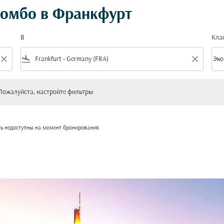
ломбо в Франкфурт
В
Кла
close
flight_land
close
keyboard_arrow_down
Эко
Клас
уйста, настройте фильтры.
Пожалуйста, настройте фильтры.
ть недоступны на момент бронирования.