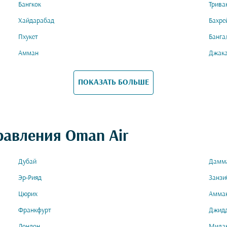
Бангкок
Трива
Хайдарабад
Бахре
Пхукет
Банга
Амман
Джак
ПОКАЗАТЬ БОЛЬШЕ
равления Oman Air
Дубай
Дамм
Эр-Рияд
Занзи
Цюрих
Амма
Франкфурт
Джид
Лондон
Мила