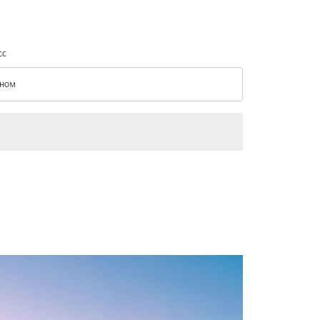
сс
ном
с option Эконом Selected