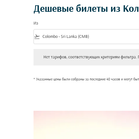
Дешевые билеты из Ко
Из
flight_takeoff
Нет тарифов, соответствующих критериям фильтра. Пожал
Нет тарифов, соответствующих критериям фильтра. 
* Указанные цены были собраны за последние 48 часов и могут бы