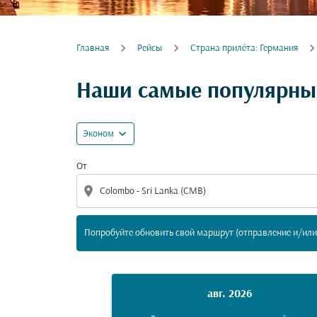
Главная
Рейсы
Cтрана прилёта: Германия
Попробуйте обновить свой маршрут (отпра
Наши самые популярны
expand_more
Эконом
От
location_on
Попробуйте обновить свой маршрут (отправление и/или 
авг. 2026