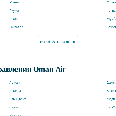
Манила
Фран
Пхукет
Ченна
Токио
Мумб
Бангалор
Бахре
ПОКАЗАТЬ БОЛЬШЕ
равления Oman Air
Амман
Дамм
Джидда
Бахре
Эль-Кувейт
Меди
Салала
Эль-Х
Москва