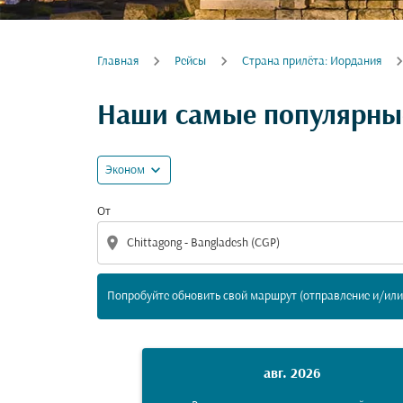
Главная
Рейсы
Cтрана прилёта: Иордания
Попробуйте обновить свой маршрут (отпра
Наши самые популярные
expand_more
Эконом
От
location_on
Попробуйте обновить свой маршрут (отправление и/или 
авг. 2026