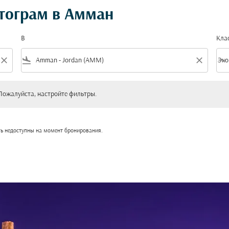
тограм в Амман
В
Кла
close
flight_land
close
keyboard_arrow_down
Эко
Клас
уйста, настройте фильтры.
Пожалуйста, настройте фильтры.
ть недоступны на момент бронирования.