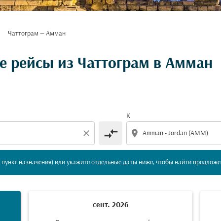
Чаттограм — Амман
вление и/или пункт назначения) или укажите отдельны
 рейсы из Чаттограм в Амман
К
compare_arrows
close
location_on
пункт назначения) или укажите отдельные даты ниже, чтобы найти предложе
сент. 2026