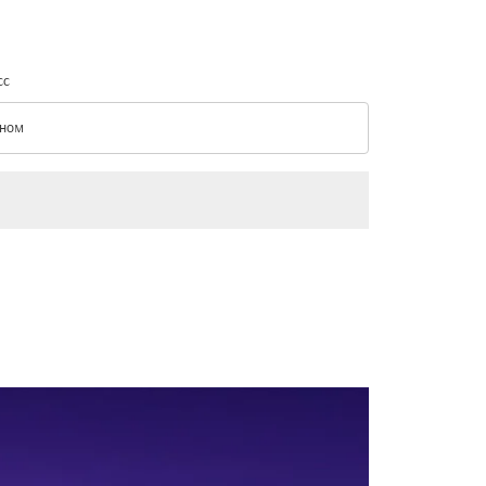
сс
ном
с option Эконом Selected