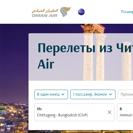
Планир
Перелеты из Чи
Air
expand_more
expand_more
В один конец
1 пассажир, Эконом
Промо
Из
В
close