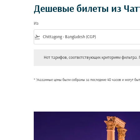
Дешевые билеты из Чат
Из
flight_takeoff
Нет тарифов, соответствующих критериям фильтра. Пожал
Нет тарифов, соответствующих критериям фильтра. 
* Указанные цены были собраны за последние 48 часов и могут бы