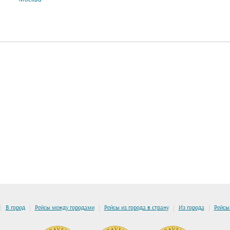
|
|
|
|
|
В город
Рейсы между городами
Рейсы из города в страну
Из города
Рейсы