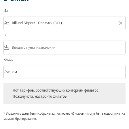
Из
flight_takeoff
close
В
flight_land
Класс
keyboard_arrow_down
Эконом
Класс option Эконом Selected
Нет тарифов, соответствующих критериям фильтра. Пожалуйста, настройт
Нет тарифов, соответствующих критериям фильтра.
Пожалуйста, настройте фильтры.
* Указанные цены были собраны за последние 48 часов и могут быть недоступны на
момент бронирования.