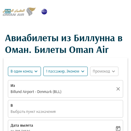

Авиабилеты из Биллунна в
Оман. Билеты Oman Air
expand_more
expand_more
expand_more
В один конец
1 пассажир, Эконом
Промокод
Из
close
Billund Airport - Denmark (BLL)
В
Выбрать пункт назначения
Дата вылета
today