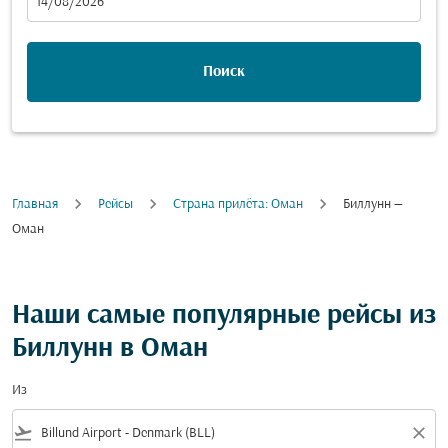
fc-booking-departure-date-aria-label
14/08/2026
Поиск
Главная
Рейсы
Cтрана прилёта: Оман
Биллунн —
Оман
Наши самые популярные рейсы из
Биллунн в Оман
Из
flight_takeoff
close