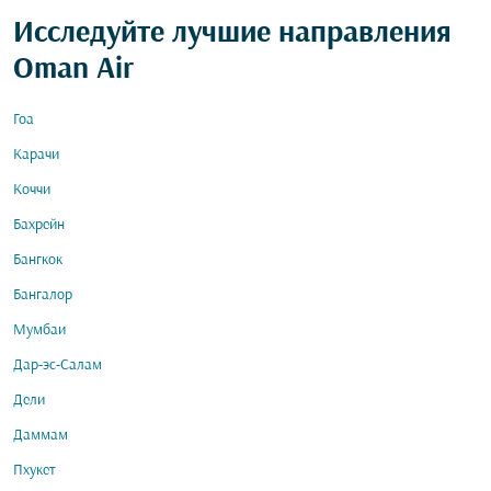
Исследуйте лучшие направления
Oman Air
Гоа
Карачи
Коччи
Бахрейн
Бангкок
Бангалор
Мумбаи
Дар-эс-Салам
Дели
Даммам
Пхукет