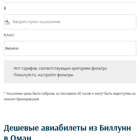
В
flight_land
Класс
keyboard_arrow_down
Эконом
Класс option Эконом Selected
Нет тарифов, соответствующих критериям фильтра. Пожалуйста, настройт
Нет тарифов, соответствующих критериям фильтра.
Пожалуйста, настройте фильтры.
* Указанные цены были собраны за последние 48 часов и могут быть недоступны на
момент бронирования.
Дешевые авиабилеты из Биллунн
в Оман