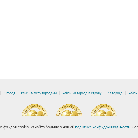
|
|
|
|
|
В город
Рейсы между городами
Рейсы из города в страну
Из города
Рейсы
е файлов cookie. Узнайте больше о нашей
политике конфиденциальности
и о 