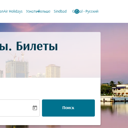
keyboard_arrow_down
language
keyboard_arrow_down
nAir Holidays
Узнать больше
Sindbad
Global
-
Русский
ы. Билеты
today
Поиск