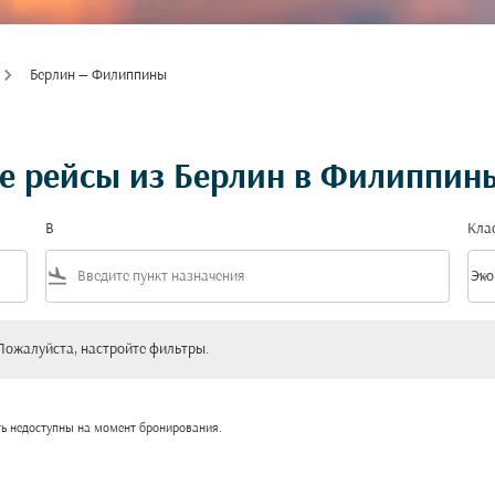
Берлин — Филиппины
е рейсы из Берлин в Филиппин
В
Кла
flight_land
keyboard_arrow_down
Эко
Клас
уйста, настройте фильтры.
Пожалуйста, настройте фильтры.
ть недоступны на момент бронирования.