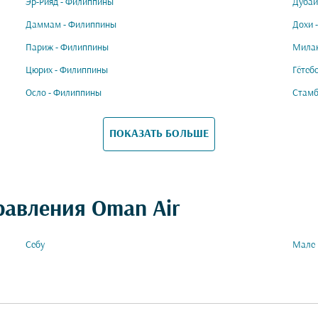
Эр-Рияд - Филиппины
Дубай
Даммам - Филиппины
Дохи 
Париж - Филиппины
Милан
Цюрих - Филиппины
Гётеб
Осло - Филиппины
Стамб
ПОКАЗАТЬ БОЛЬШЕ
равления Oman Air
Себу
Мале