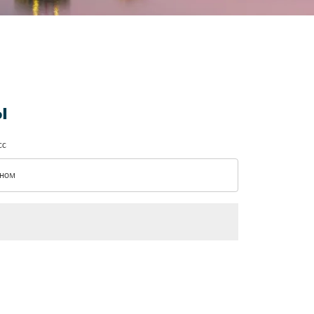
ы
сс
ном
с option Эконом Selected