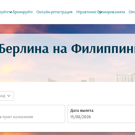
keyboard_arrow_down
keyboard_arrow_down
уйте и бронируйте
Онлайн-регистрация
Управление бронированием
Oma
 Берлина на Филиппин
expand_more
код
Дата вылета
fc-booking-departure-date-aria-label
15/08/2026