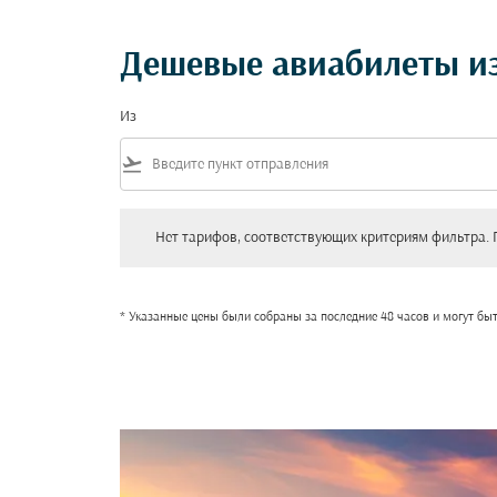
Дешевые авиабилеты и
Из
flight_takeoff
Нет тарифов, соответствующих критериям фильтра. Пожал
Нет тарифов, соответствующих критериям фильтра. 
* Указанные цены были собраны за последние 48 часов и могут бы