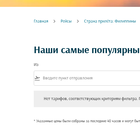
Главная
Рейсы
Cтрана прилёта: Филиппины
Наши самые популярны
Из
flight_takeoff
Нет тарифов, соответствующих критериям фильтра. Пожал
Нет тарифов, соответствующих критериям фильтра. 
* Указанные цены были собраны за последние 48 часов и могут бы