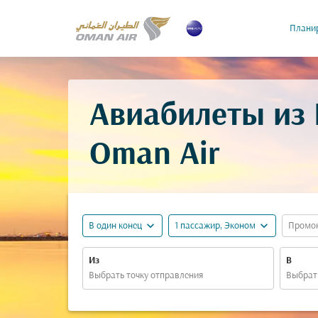
Планир
Авиабилеты из
Oman Air
expand_more
expand_more
В один конец
1 пассажир, Эконом
Промо
Из
В