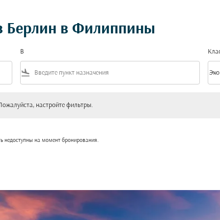
з Берлин в Филиппины
В
Кла
flight_land
keyboard_arrow_down
Эко
Клас
уйста, настройте фильтры.
Пожалуйста, настройте фильтры.
ть недоступны на момент бронирования.