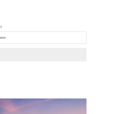
сс
ном
с option Эконом Selected