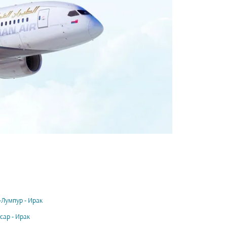
-Лумпур - Ирак
сар - Ирак