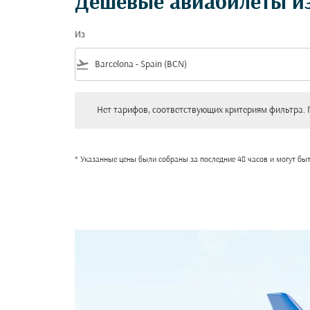
Дешевые авиабилеты из
Из
flight_takeoff
Нет тарифов, соответствующих критериям фильтра. Пожал
Нет тарифов, соответствующих критериям фильтра. 
* Указанные цены были собраны за последние 48 часов и могут бы