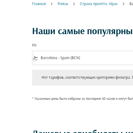
Главная
Рейсы
Cтрана прилёта: Ирак
Б
Наши самые популярные
Из
flight_takeoff
Нет тарифов, соответствующих критериям фильтра. Пожал
Нет тарифов, соответствующих критериям фильтра. 
* Указанные цены были собраны за последние 48 часов и могут бы