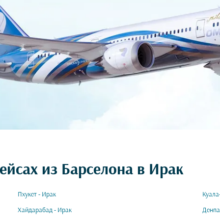
ейсах из Барселона в Ирак
Пхукет - Ирак
Куала
Хайдарабад - Ирак
Денпа