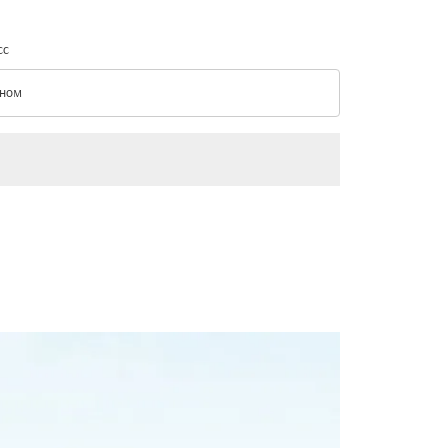
сс
ном
с option Эконом Selected