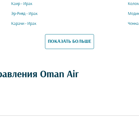
Каир - Ирак
Колом
Эр-Рияд - Ирак
Медин
Карачи - Ирак
Ченна
ПОКАЗАТЬ БОЛЬШЕ
равления Oman Air