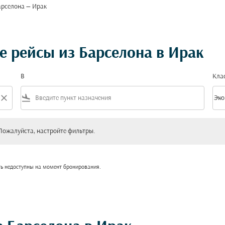
арселона — Ирак
 рейсы из Барселона в Ирак
В
Кла
close
flight_land
keyboard_arrow_down
Эко
Клас
уйста, настройте фильтры.
Пожалуйста, настройте фильтры.
ть недоступны на момент бронирования.