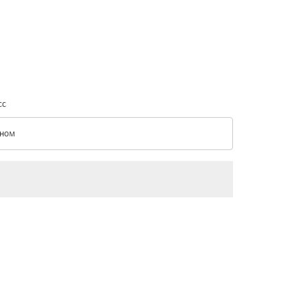
сс
ном
с option Эконом Selected