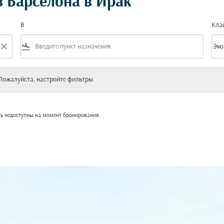
 Барселона в Ирак
В
Кла
close
flight_land
keyboard_arrow_down
Эко
Клас
уйста, настройте фильтры.
Пожалуйста, настройте фильтры.
ть недоступны на момент бронирования.