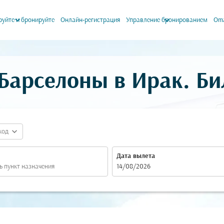
keyboard_arrow_down
keyboard_arrow_down
уйте и бронируйте
Онлайн-регистрация
Управление бронированием
Oma
Барселоны в Ирак. Би
expand_more
код
Дата вылета
fc-booking-departure-date-aria-label
14/08/2026