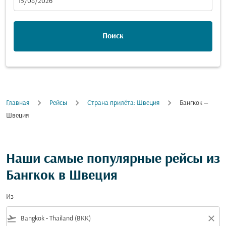
fc-booking-departure-date-aria-label
15/08/2026
Поиск
Главная
Рейсы
Cтрана прилёта: Швеция
Бангкок —
Швеция
Наши самые популярные рейсы из
Бангкок в Швеция
Из
flight_takeoff
close