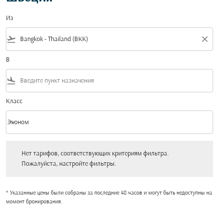
Из
flight_takeoff
close
В
flight_land
Класс
keyboard_arrow_down
Эконом
Класс option Эконом Selected
Нет тарифов, соответствующих критериям фильтра. Пожалуйста, настройт
Нет тарифов, соответствующих критериям фильтра.
Пожалуйста, настройте фильтры.
* Указанные цены были собраны за последние 48 часов и могут быть недоступны на
момент бронирования.