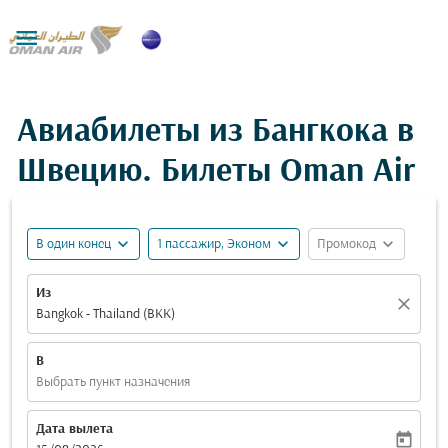

Авиабилеты из Бангкока в
Швецию. Билеты Oman Air
expand_more
expand_more
expand_more
В один конец
1 пассажир, Эконом
Промокод
Из
close
Bangkok - Thailand (BKK)
В
Выбрать пункт назначения
Дата вылета
today