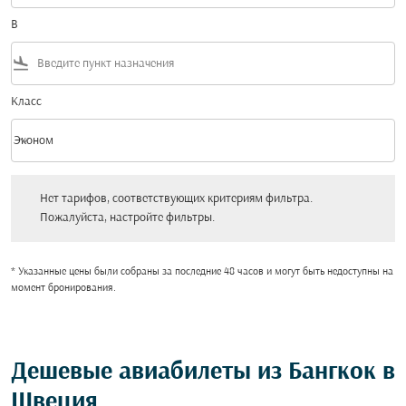
В
flight_land
Класс
keyboard_arrow_down
Эконом
Класс option Эконом Selected
Нет тарифов, соответствующих критериям фильтра. Пожалуйста, настройт
Нет тарифов, соответствующих критериям фильтра.
Пожалуйста, настройте фильтры.
* Указанные цены были собраны за последние 48 часов и могут быть недоступны на
момент бронирования.
Дешевые авиабилеты из Бангкок в
Швеция